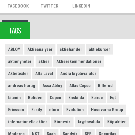
FACEBOOK
TWITTER
LINKEDIN
TAGS
ABLOY
Aktieanalyser
aktiehandel
aktiekurser
aktienyheter
aktier
Aktierekommendationer
Aktietexter
Alfa Laval
Andra kryptovalutor
andreas hurtig
Assa Abloy
Atlas Copco
Billerud
bitcoin
Boliden
Copco
Enskilda
Epiroc
Eqt
Ericsson
Essity
etoro
Evolution
Husqvarna Group
internationella aktier
Kinnevik
kryptovaluta
Köp aktier
Moderna
NKT
Saab
Sandvik
SEB
Securitas