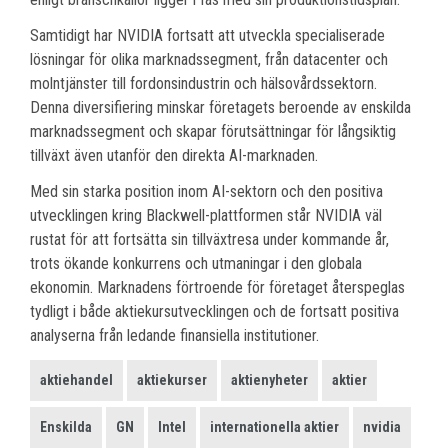
Samtidigt har NVIDIA fortsatt att utveckla specialiserade
lösningar för olika marknadssegment, från datacenter och
molntjänster till fordonsindustrin och hälsovårdssektorn.
Denna diversifiering minskar företagets beroende av enskilda
marknadssegment och skapar förutsättningar för långsiktig
tillväxt även utanför den direkta AI-marknaden.
Med sin starka position inom AI-sektorn och den positiva
utvecklingen kring Blackwell-plattformen står NVIDIA väl
rustat för att fortsätta sin tillväxtresa under kommande år,
trots ökande konkurrens och utmaningar i den globala
ekonomin. Marknadens förtroende för företaget återspeglas
tydligt i både aktiekursutvecklingen och de fortsatt positiva
analyserna från ledande finansiella institutioner.
aktiehandel
aktiekurser
aktienyheter
aktier
Enskilda
GN
Intel
internationella aktier
nvidia