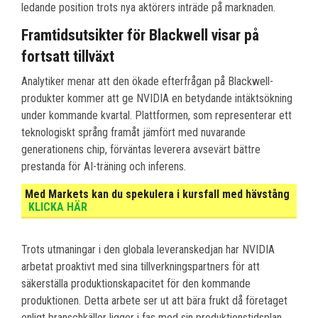
ledande position trots nya aktörers inträde på marknaden.
Framtidsutsikter för Blackwell visar på
fortsatt tillväxt
Analytiker menar att den ökade efterfrågan på Blackwell-
produkter kommer att ge NVIDIA en betydande intäktsökning
under kommande kvartal. Plattformen, som representerar ett
teknologiskt språng framåt jämfört med nuvarande
generationens chip, förväntas leverera avsevärt bättre
prestanda för AI-träning och inferens.
Med Markets kan du spekulera i kursfall med hävstång
KLICKA HÄR
Trots utmaningar i den globala leveranskedjan har NVIDIA
arbetat proaktivt med sina tillverkningspartners för att
säkerställa produktionskapacitet för den kommande
produktionen. Detta arbete ser ut att bära frukt då företaget
enligt branschkällor ligger i fas med sin produktionstidsplan.