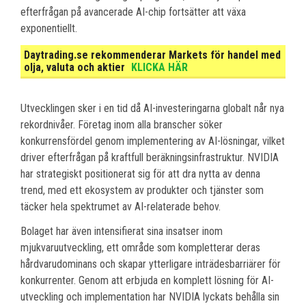
efterfrågan på avancerade AI-chip fortsätter att växa
exponentiellt.
Daytrading.se rekommenderar Markets för handel med
olja, valuta och aktier
KLICKA HÄR
Utvecklingen sker i en tid då AI-investeringarna globalt når nya
rekordnivåer. Företag inom alla branscher söker
konkurrensfördel genom implementering av AI-lösningar, vilket
driver efterfrågan på kraftfull beräkningsinfrastruktur. NVIDIA
har strategiskt positionerat sig för att dra nytta av denna
trend, med ett ekosystem av produkter och tjänster som
täcker hela spektrumet av AI-relaterade behov.
Bolaget har även intensifierat sina insatser inom
mjukvaruutveckling, ett område som kompletterar deras
hårdvarudominans och skapar ytterligare inträdesbarriärer för
konkurrenter. Genom att erbjuda en komplett lösning för AI-
utveckling och implementation har NVIDIA lyckats behålla sin