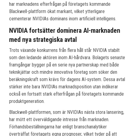
har marknadens efterfrågan på företagets kommande
Blackwell-plattform ökat markant, vilket ytterligare
cementerar NVIDIAs dominans inom artificiell intelligens.
NVIDIA fortsätter dominera AI-marknaden
med nya strategiska avtal
Trots växande konkurrens från flera håll står NVIDIA stabilt
som den ledande aktören inom AI-hårdvara. Bolagets senaste
framgångar bygger på en serie nya partnerskap med både
teknikjättar och mindre innovativa företag som söker den
beräkningskraft som krävs för dagens AI-system. Dessa avtal
stärker inte bara NVIDIAs marknadsposition utan indikerar
också en fortsatt stark efterfrågan på företagets kommande
produktgeneration.
Blackwell-plattformen, som är NVIDIAs nästa stora lansering,
har mött ett överväldigande intresse från marknaden.
Förhandsbeställningarna har enligt branschanalytiker
överträffat företagets egna prognoser, vilket tyder på att