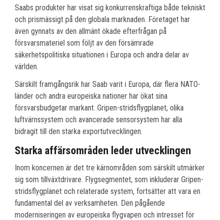
Saabs produkter har visat sig konkurrenskraftiga både tekniskt
och prismässigt på den globala marknaden. Företaget har
även gynnats av den allmänt ökade efterfrågan på
försvarsmateriel som följt av den försämrade
säkerhetspolitiska situationen i Europa och andra delar av
världen.
Särskilt framgångsrik har Saab varit i Europa, där flera NATO-
länder och andra europeiska nationer har ökat sina
försvarsbudgetar markant. Gripen-stridsflygplanet, olika
luftvärnssystem och avancerade sensorsystem har alla
bidragit till den starka exportutvecklingen.
Starka affärsområden leder utvecklingen
Inom koncernen är det tre kärnområden som särskilt utmärker
sig som tillväxtdrivare. Flygsegmentet, som inkluderar Gripen-
stridsflygplanet och relaterade system, fortsätter att vara en
fundamental del av verksamheten. Den pågående
moderniseringen av europeiska flygvapen och intresset för