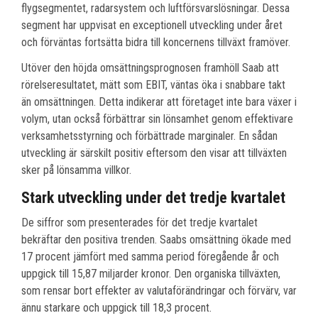
flygsegmentet, radarsystem och luftförsvarslösningar. Dessa
segment har uppvisat en exceptionell utveckling under året
och förväntas fortsätta bidra till koncernens tillväxt framöver.
Utöver den höjda omsättningsprognosen framhöll Saab att
rörelseresultatet, mätt som EBIT, väntas öka i snabbare takt
än omsättningen. Detta indikerar att företaget inte bara växer i
volym, utan också förbättrar sin lönsamhet genom effektivare
verksamhetsstyrning och förbättrade marginaler. En sådan
utveckling är särskilt positiv eftersom den visar att tillväxten
sker på lönsamma villkor.
Stark utveckling under det tredje kvartalet
De siffror som presenterades för det tredje kvartalet
bekräftar den positiva trenden. Saabs omsättning ökade med
17 procent jämfört med samma period föregående år och
uppgick till 15,87 miljarder kronor. Den organiska tillväxten,
som rensar bort effekter av valutaförändringar och förvärv, var
ännu starkare och uppgick till 18,3 procent.