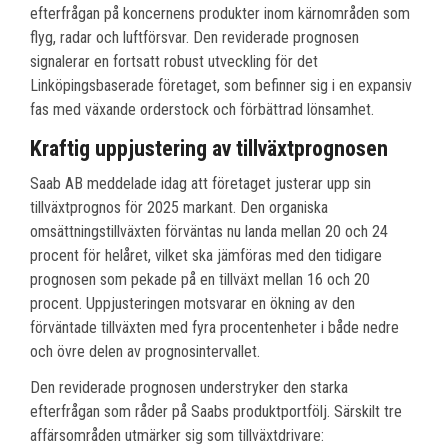
efterfrågan på koncernens produkter inom kärnområden som
flyg, radar och luftförsvar. Den reviderade prognosen
signalerar en fortsatt robust utveckling för det
Linköpingsbaserade företaget, som befinner sig i en expansiv
fas med växande orderstock och förbättrad lönsamhet.
Kraftig uppjustering av tillväxtprognosen
Saab AB meddelade idag att företaget justerar upp sin
tillväxtprognos för 2025 markant. Den organiska
omsättningstillväxten förväntas nu landa mellan 20 och 24
procent för helåret, vilket ska jämföras med den tidigare
prognosen som pekade på en tillväxt mellan 16 och 20
procent. Uppjusteringen motsvarar en ökning av den
förväntade tillväxten med fyra procentenheter i både nedre
och övre delen av prognosintervallet.
Den reviderade prognosen understryker den starka
efterfrågan som råder på Saabs produktportfölj. Särskilt tre
affärsområden utmärker sig som tillväxtdrivare: