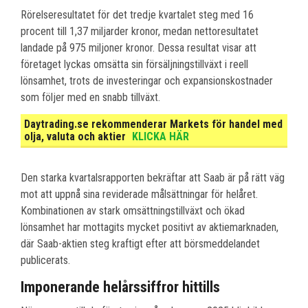
Rörelseresultatet för det tredje kvartalet steg med 16
procent till 1,37 miljarder kronor, medan nettoresultatet
landade på 975 miljoner kronor. Dessa resultat visar att
företaget lyckas omsätta sin försäljningstillväxt i reell
lönsamhet, trots de investeringar och expansionskostnader
som följer med en snabb tillväxt.
Daytrading.se rekommenderar Markets för handel med
olja, valuta och aktier
KLICKA HÄR
Den starka kvartalsrapporten bekräftar att Saab är på rätt väg
mot att uppnå sina reviderade målsättningar för helåret.
Kombinationen av stark omsättningstillväxt och ökad
lönsamhet har mottagits mycket positivt av aktiemarknaden,
där Saab-aktien steg kraftigt efter att börsmeddelandet
publicerats.
Imponerande helårssiffror hittills