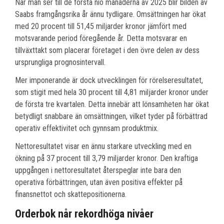
När man ser till de första nio månaderna av 2025 blir bilden av
Saabs framgångsrika år ännu tydligare. Omsättningen har ökat
med 20 procent till 51,45 miljarder kronor jämfört med
motsvarande period föregående år. Detta motsvarar en
tillväxttakt som placerar företaget i den övre delen av dess
ursprungliga prognosintervall.
Mer imponerande är dock utvecklingen för rörelseresultatet,
som stigit med hela 30 procent till 4,81 miljarder kronor under
de första tre kvartalen. Detta innebär att lönsamheten har ökat
betydligt snabbare än omsättningen, vilket tyder på förbättrad
operativ effektivitet och gynnsam produktmix.
Nettoresultatet visar en ännu starkare utveckling med en
ökning på 37 procent till 3,79 miljarder kronor. Den kraftiga
uppgången i nettoresultatet återspeglar inte bara den
operativa förbättringen, utan även positiva effekter på
finansnettot och skattepositionerna.
Orderbok når rekordhöga nivåer