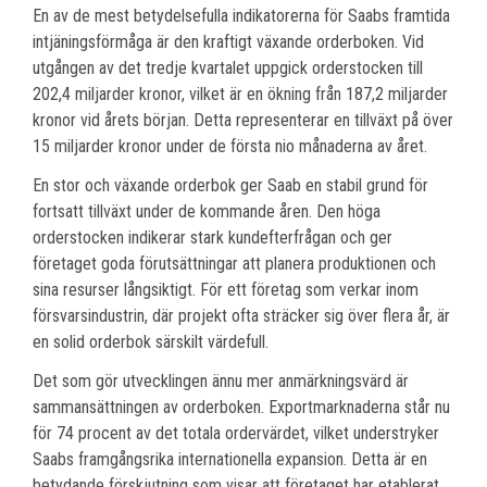
En av de mest betydelsefulla indikatorerna för Saabs framtida
intjäningsförmåga är den kraftigt växande orderboken. Vid
utgången av det tredje kvartalet uppgick orderstocken till
202,4 miljarder kronor, vilket är en ökning från 187,2 miljarder
kronor vid årets början. Detta representerar en tillväxt på över
15 miljarder kronor under de första nio månaderna av året.
En stor och växande orderbok ger Saab en stabil grund för
fortsatt tillväxt under de kommande åren. Den höga
orderstocken indikerar stark kundefterfrågan och ger
företaget goda förutsättningar att planera produktionen och
sina resurser långsiktigt. För ett företag som verkar inom
försvarsindustrin, där projekt ofta sträcker sig över flera år, är
en solid orderbok särskilt värdefull.
Det som gör utvecklingen ännu mer anmärkningsvärd är
sammansättningen av orderboken. Exportmarknaderna står nu
för 74 procent av det totala ordervärdet, vilket understryker
Saabs framgångsrika internationella expansion. Detta är en
betydande förskjutning som visar att företaget har etablerat