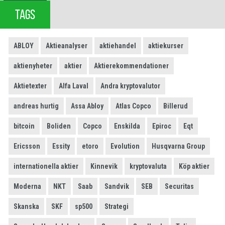
TAGS
ABLOY
Aktieanalyser
aktiehandel
aktiekurser
aktienyheter
aktier
Aktierekommendationer
Aktietexter
Alfa Laval
Andra kryptovalutor
andreas hurtig
Assa Abloy
Atlas Copco
Billerud
bitcoin
Boliden
Copco
Enskilda
Epiroc
Eqt
Ericsson
Essity
etoro
Evolution
Husqvarna Group
internationella aktier
Kinnevik
kryptovaluta
Köp aktier
Moderna
NKT
Saab
Sandvik
SEB
Securitas
Skanska
SKF
sp500
Strategi