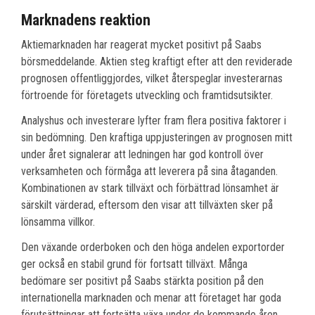
Marknadens reaktion
Aktiemarknaden har reagerat mycket positivt på Saabs
börsmeddelande. Aktien steg kraftigt efter att den reviderade
prognosen offentliggjordes, vilket återspeglar investerarnas
förtroende för företagets utveckling och framtidsutsikter.
Analyshus och investerare lyfter fram flera positiva faktorer i
sin bedömning. Den kraftiga uppjusteringen av prognosen mitt
under året signalerar att ledningen har god kontroll över
verksamheten och förmåga att leverera på sina åtaganden.
Kombinationen av stark tillväxt och förbättrad lönsamhet är
särskilt värderad, eftersom den visar att tillväxten sker på
lönsamma villkor.
Den växande orderboken och den höga andelen exportorder
ger också en stabil grund för fortsatt tillväxt. Många
bedömare ser positivt på Saabs stärkta position på den
internationella marknaden och menar att företaget har goda
förutsättningar att fortsätta växa under de kommande åren.