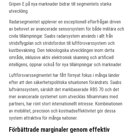
Gripen E på nya marknader bidrar till segmentets starka
utveckling.
Radarsegmentet upplever en exceptionell efterfrågan driven
av behovet av avancerade sensorsystem för både militära och
civila tillämpningar. Saabs radarsystem används i allt från
stridsflygplan och stridsfordon till luftförsvarssystem och
kustbevakning. Den teknologiska utvecklingen inom detta
område, inklusive aktiv elektronisk skanning och artificiell
intelligens, öppnar också för nya tillämpningar och marknader.
Luftförsvarssegmentet har fått förnyat fokus i många länder
efter att den säkerhetspolitiska situationen förändrats. Saabs
luftvärnssystem, särskilt det markbaserade RBS 70 och det
mer avancerade systemet som utvecklas tillsammans med
partners, har rönt stort internationellt intresse. Kombinationen
av mobilitet, precision och kostnadseffektivitet gör dessa
system attraktiva för många nationer.
Förbättrade marginaler genom effektiv