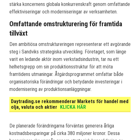
stärka koncernens globala konkurrenskraft genom omfattande
effektiviseringar och moderniseringar av verksamheten.
Omfattande omstrukturering för framtida
tillväxt
Den ambitiösa omstruktureringen representerar ett avgörande
steg i Sandviks strategiska utveckling. Företaget, som länge
varit en ledande aktör inom verkstadsindustrin, tar nu ett
helhetsgrepp om sin produktionsstruktur för att möta
framtidens utmaningar. Åtgärdsprogrammet omfattar både
organisatoriska förändringar och betydande investeringar i
modernisering av produktionsanläggningar.
Daytrading.se rekommenderar Markets för handel med
olja, valuta och aktier
KLICKA HÄR
De planerade förändringarna förväntas generera årliga
kostnadsbesparingar på cirka 380 miljoner kronor. Dessa