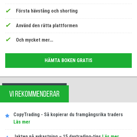
Första hävstång och shorting
Använd den rätta plattformen
Och mycket mer...
HÄMTA BOKEN GRATIS
VI REKOMMENDERAR
CopyTrading - Så kopierar du framgångsrika traders
Läs mer
Jakten på avkastning – 15 daytrading-tips
Läs mer