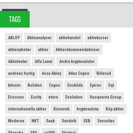
TAGS
ABLOY
Aktieanalyser
aktiehandel
aktiekurser
aktienyheter
aktier
Aktierekommendationer
Aktietexter
Alfa Laval
Andra kryptovalutor
andreas hurtig
Assa Abloy
Atlas Copco
Billerud
bitcoin
Boliden
Copco
Enskilda
Epiroc
Eqt
Ericsson
Essity
etoro
Evolution
Husqvarna Group
internationella aktier
Kinnevik
kryptovaluta
Köp aktier
Moderna
NKT
Saab
Sandvik
SEB
Securitas
Skanska
SKF
sp500
Strategi