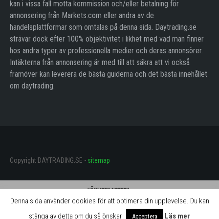
kan i vissa fall motta kommission och/eller betalning för
annonsering från Markets.com eller andra av de
handelsplattformar som omtalas på denna sida. Daytrading.se
strävar dock efter 100% objektivitet i likhet med vad man finner
hos andra typer av professionella medier och deras annonsörer.
Intäkterna från annonsering är med till att säkra att vi också
framöver kan leverera de bästa guiderna och det bästa innehållet
om daytrading.
Copyright DAYTRADING.SE -
sitemap
Vänligen notera:
Denna sida använder cookies för att optimera din upplevelse. Du kan
Daytrading.se får betalning för omnämnande av mäklarna på denna sida.
Betalningen innebär att vi ständigt kan utveckla webbplatsen och göra
stänga av detta om du så önskar
Läs mer
Acceptera