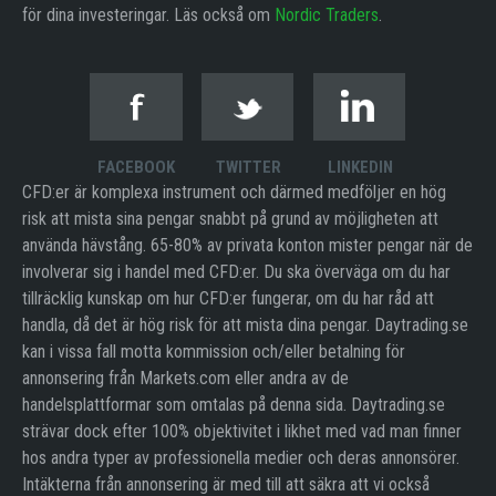
för dina investeringar. Läs också om
Nordic Traders
.
FACEBOOK
TWITTER
LINKEDIN
CFD:er är komplexa instrument och därmed medföljer en hög
risk att mista sina pengar snabbt på grund av möjligheten att
använda hävstång. 65-80% av privata konton mister pengar när de
involverar sig i handel med CFD:er. Du ska överväga om du har
tillräcklig kunskap om hur CFD:er fungerar, om du har råd att
handla, då det är hög risk för att mista dina pengar. Daytrading.se
kan i vissa fall motta kommission och/eller betalning för
annonsering från Markets.com eller andra av de
handelsplattformar som omtalas på denna sida. Daytrading.se
strävar dock efter 100% objektivitet i likhet med vad man finner
hos andra typer av professionella medier och deras annonsörer.
Intäkterna från annonsering är med till att säkra att vi också