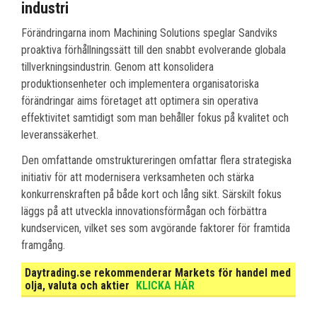
industri
Förändringarna inom Machining Solutions speglar Sandviks
proaktiva förhållningssätt till den snabbt evolverande globala
tillverkningsindustrin. Genom att konsolidera
produktionsenheter och implementera organisatoriska
förändringar aims företaget att optimera sin operativa
effektivitet samtidigt som man behåller fokus på kvalitet och
leveranssäkerhet.
Den omfattande omstruktureringen omfattar flera strategiska
initiativ för att modernisera verksamheten och stärka
konkurrenskraften på både kort och lång sikt. Särskilt fokus
läggs på att utveckla innovationsförmågan och förbättra
kundservicen, vilket ses som avgörande faktorer för framtida
framgång.
Daytrading.se rekommenderar Markets för handel med
olja, valuta och aktier
KLICKA HÄR