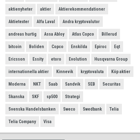
aktienyheter
aktier
Aktierekommendationer
Aktietexter
Alfa Laval
Andra kryptovalutor
andreas hurtig
Assa Abloy
Atlas Copco
Billerud
bitcoin
Boliden
Copco
Enskilda
Epiroc
Eqt
Ericsson
Essity
etoro
Evolution
Husqvarna Group
internationella aktier
Kinnevik
kryptovaluta
Köp aktier
Moderna
NKT
Saab
Sandvik
SEB
Securitas
Skanska
SKF
sp500
Strategi
Svenska Handelsbanken
Sweco
Swedbank
Telia
Telia Company
Visa