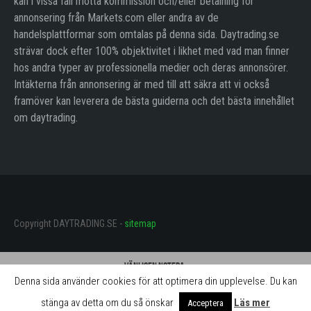
kan i vissa fall motta kommission och/eller betalning för
annonsering från Markets.com eller andra av de
handelsplattformar som omtalas på denna sida. Daytrading.se
strävar dock efter 100% objektivitet i likhet med vad man finner
hos andra typer av professionella medier och deras annonsörer.
Intäkterna från annonsering är med till att säkra att vi också
framöver kan leverera de bästa guiderna och det bästa innehållet
om daytrading.
Copyright DAYTRADING.SE -
sitemap
Vänligen notera:
Denna sida använder cookies för att optimera din upplevelse. Du kan
Daytrading.se får betalning för omnämnande av mäklarna på denna sida.
Betalningen innebär att vi ständigt kan utveckla webbplatsen och göra
stänga av detta om du så önskar
Läs mer
Acceptera
aktiviteterna gratis för användarna.
Stäng