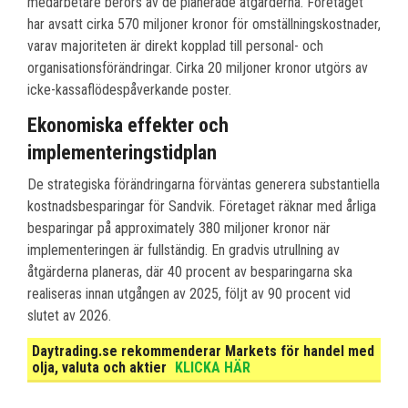
medarbetare berörs av de planerade åtgärderna. Företaget
har avsatt cirka 570 miljoner kronor för omställningskostnader,
varav majoriteten är direkt kopplad till personal- och
organisationsförändringar. Cirka 20 miljoner kronor utgörs av
icke-kassaflödespåverkande poster.
Ekonomiska effekter och
implementeringstidplan
De strategiska förändringarna förväntas generera substantiella
kostnadsbesparingar för Sandvik. Företaget räknar med årliga
besparingar på approximately 380 miljoner kronor när
implementeringen är fullständig. En gradvis utrullning av
åtgärderna planeras, där 40 procent av besparingarna ska
realiseras innan utgången av 2025, följt av 90 procent vid
slutet av 2026.
Daytrading.se rekommenderar Markets för handel med
olja, valuta och aktier
KLICKA HÄR