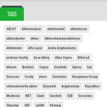
TAGS
ABLOY
Aktieanalyser
aktiehandel
aktiekurser
aktienyheter
aktier
Aktierekommendationer
Aktietexter
Alfa Laval
Andra kryptovalutor
andreas hurtig
Assa Abloy
Atlas Copco
Billerud
bitcoin
Boliden
Copco
Enskilda
Epiroc
Eqt
Ericsson
Essity
etoro
Evolution
Husqvarna Group
internationella aktier
Kinnevik
kryptovaluta
Köp aktier
Moderna
NKT
Saab
Sandvik
SEB
Securitas
Skanska
SKF
sp500
Strategi