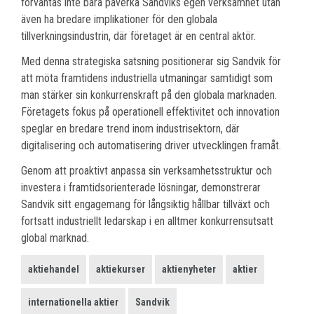
förväntas inte bara påverka Sandviks egen verksamhet utan
även ha bredare implikationer för den globala
tillverkningsindustrin, där företaget är en central aktör.
Med denna strategiska satsning positionerar sig Sandvik för
att möta framtidens industriella utmaningar samtidigt som
man stärker sin konkurrenskraft på den globala marknaden.
Företagets fokus på operationell effektivitet och innovation
speglar en bredare trend inom industrisektorn, där
digitalisering och automatisering driver utvecklingen framåt.
Genom att proaktivt anpassa sin verksamhetsstruktur och
investera i framtidsorienterade lösningar, demonstrerar
Sandvik sitt engagemang för långsiktig hållbar tillväxt och
fortsatt industriellt ledarskap i en alltmer konkurrensutsatt
global marknad.
aktiehandel
aktiekurser
aktienyheter
aktier
internationella aktier
Sandvik