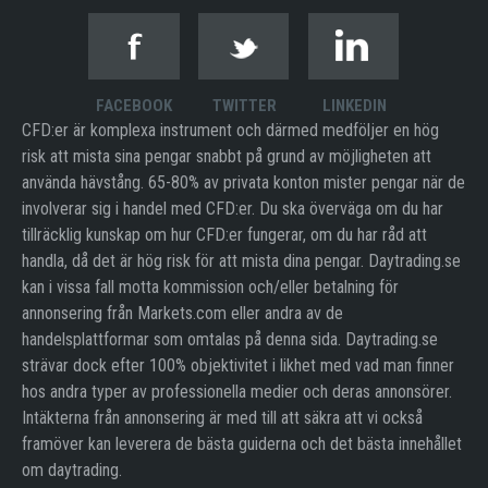
FACEBOOK
TWITTER
LINKEDIN
CFD:er är komplexa instrument och därmed medföljer en hög
risk att mista sina pengar snabbt på grund av möjligheten att
använda hävstång. 65-80% av privata konton mister pengar när de
involverar sig i handel med CFD:er. Du ska överväga om du har
tillräcklig kunskap om hur CFD:er fungerar, om du har råd att
handla, då det är hög risk för att mista dina pengar. Daytrading.se
kan i vissa fall motta kommission och/eller betalning för
annonsering från Markets.com eller andra av de
handelsplattformar som omtalas på denna sida. Daytrading.se
strävar dock efter 100% objektivitet i likhet med vad man finner
hos andra typer av professionella medier och deras annonsörer.
Intäkterna från annonsering är med till att säkra att vi också
framöver kan leverera de bästa guiderna och det bästa innehållet
om daytrading.