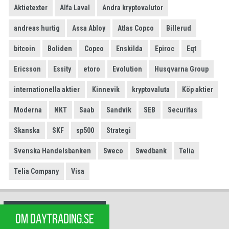
Aktietexter
Alfa Laval
Andra kryptovalutor
andreas hurtig
Assa Abloy
Atlas Copco
Billerud
bitcoin
Boliden
Copco
Enskilda
Epiroc
Eqt
Ericsson
Essity
etoro
Evolution
Husqvarna Group
internationella aktier
Kinnevik
kryptovaluta
Köp aktier
Moderna
NKT
Saab
Sandvik
SEB
Securitas
Skanska
SKF
sp500
Strategi
Svenska Handelsbanken
Sweco
Swedbank
Telia
Telia Company
Visa
OM DAYTRADING.SE