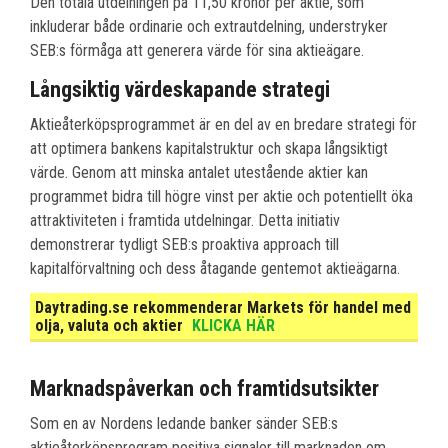
Den totala utdelningen på 11,50 kronor per aktie, som
inkluderar både ordinarie och extrautdelning, understryker
SEB:s förmåga att generera värde för sina aktieägare.
Långsiktig värdeskapande strategi
Aktieåterköpsprogrammet är en del av en bredare strategi för
att optimera bankens kapitalstruktur och skapa långsiktigt
värde. Genom att minska antalet utestående aktier kan
programmet bidra till högre vinst per aktie och potentiellt öka
attraktiviteten i framtida utdelningar. Detta initiativ
demonstrerar tydligt SEB:s proaktiva approach till
kapitalförvaltning och dess åtagande gentemot aktieägarna.
Daytrading.se rekommenderar Markets för handel med
olja, valuta och aktier
KLICKA HÄR
Marknadspåverkan och framtidsutsikter
Som en av Nordens ledande banker sänder SEB:s
aktieåterköpsprogram positiva signaler till marknaden om