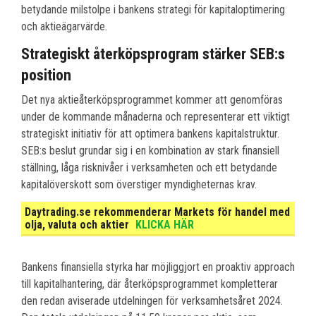
betydande milstolpe i bankens strategi för kapitaloptimering
och aktieägarvärde.
Strategiskt återköpsprogram stärker SEB:s
position
Det nya aktieåterköpsprogrammet kommer att genomföras
under de kommande månaderna och representerar ett viktigt
strategiskt initiativ för att optimera bankens kapitalstruktur.
SEB:s beslut grundar sig i en kombination av stark finansiell
ställning, låga risknivåer i verksamheten och ett betydande
kapitalöverskott som överstiger myndigheternas krav.
Daytrading.se rekommenderar Markets för handel med
olja, valuta och aktier
KLICKA HÄR
Bankens finansiella styrka har möjliggjort en proaktiv approach
till kapitalhantering, där återköpsprogrammet kompletterar
den redan aviserade utdelningen för verksamhetsåret 2024.