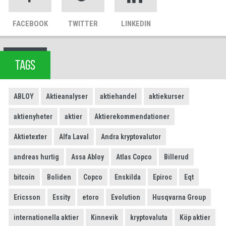
FACEBOOK
TWITTER
LINKEDIN
TAGS
ABLOY
Aktieanalyser
aktiehandel
aktiekurser
aktienyheter
aktier
Aktierekommendationer
Aktietexter
Alfa Laval
Andra kryptovalutor
andreas hurtig
Assa Abloy
Atlas Copco
Billerud
bitcoin
Boliden
Copco
Enskilda
Epiroc
Eqt
Ericsson
Essity
etoro
Evolution
Husqvarna Group
internationella aktier
Kinnevik
kryptovaluta
Köp aktier