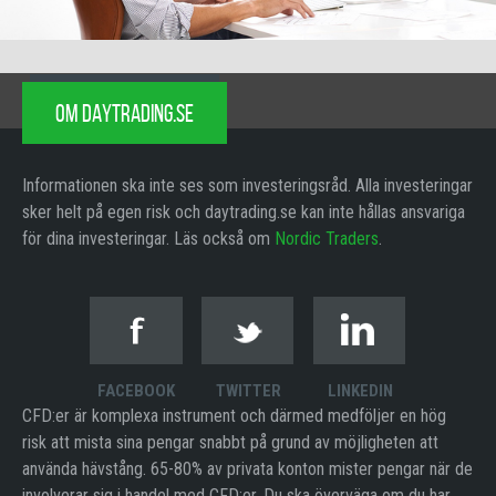
OM DAYTRADING.SE
Informationen ska inte ses som investeringsråd. Alla investeringar
sker helt på egen risk och daytrading.se kan inte hållas ansvariga
för dina investeringar. Läs också om
Nordic Traders
.
FACEBOOK
TWITTER
LINKEDIN
CFD:er är komplexa instrument och därmed medföljer en hög
risk att mista sina pengar snabbt på grund av möjligheten att
använda hävstång. 65-80% av privata konton mister pengar när de
involverar sig i handel med CFD:er. Du ska överväga om du har