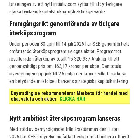
lanseringen av ett nytt initiativ som syftar till att ytterligare
stärka bankens kapitalstruktur och aktieägarvärde.
Framgångsrikt genomförande av tidigare
återköpsprogram
Under perioden 30 april till 14 juli 2025 har SEB genomfört ett
omfattande återköpsprogram av egna aktier. Programmet
resulterade i återköp av totalt 15 320 987 A-aktier till ett
genomsnittligt pris om 163,17 kronor per aktie. Den totala
investeringen uppgick till 2,5 miljarder kronor, vilket markerar
en betydande milstolpe i bankens strategiska kapitalhantering.
Daytrading.se rekommenderar Markets för handel med
olja, valuta och aktier
KLICKA HÄR
Nytt ambitiöst återköpsprogram lanseras
Med stöd av bemyndigandet från årsstämman den 1 april
2025 har SEB:s styrelse nu fattat beslut om att initiera ett nytt