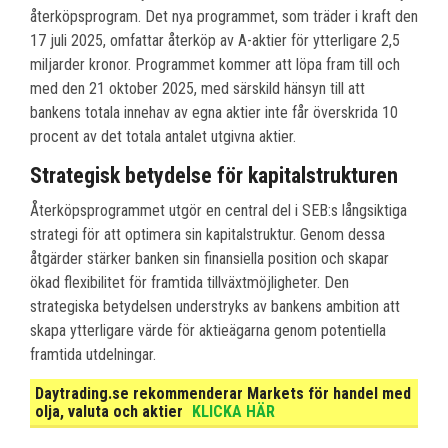
återköpsprogram. Det nya programmet, som träder i kraft den
17 juli 2025, omfattar återköp av A-aktier för ytterligare 2,5
miljarder kronor. Programmet kommer att löpa fram till och
med den 21 oktober 2025, med särskild hänsyn till att
bankens totala innehav av egna aktier inte får överskrida 10
procent av det totala antalet utgivna aktier.
Strategisk betydelse för kapitalstrukturen
Återköpsprogrammet utgör en central del i SEB:s långsiktiga
strategi för att optimera sin kapitalstruktur. Genom dessa
åtgärder stärker banken sin finansiella position och skapar
ökad flexibilitet för framtida tillväxtmöjligheter. Den
strategiska betydelsen understryks av bankens ambition att
skapa ytterligare värde för aktieägarna genom potentiella
framtida utdelningar.
Daytrading.se rekommenderar Markets för handel med
olja, valuta och aktier
KLICKA HÄR