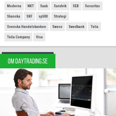
Moderna
NKT
Saab
Sandvik
SEB
Securitas
Skanska
SKF
sp500
Strategi
Svenska Handelsbanken
Sweco
Swedbank
Telia
Telia Company
Visa
OM DAYTRADING.SE