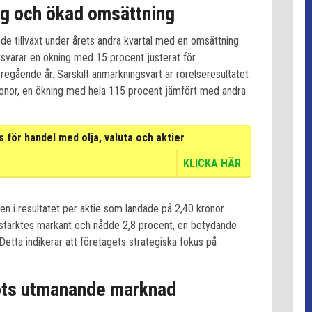
ing och ökad omsättning
e tillväxt under årets andra kvartal med en omsättning
otsvarar en ökning med 15 procent justerat för
egående år. Särskilt anmärkningsvärt är rörelseresultatet
kronor, en ökning med hela 115 procent jämfört med andra
för handel med olja, valuta och aktier
KLICKA HÄR
n i resultatet per aktie som landade på 2,40 kronor.
tärktes markant och nådde 2,8 procent, en betydande
Detta indikerar att företagets strategiska fokus på
rots utmanande marknad