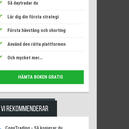
Så daytradar du
Lär dig din första strategi
Första hävstång och shorting
Använd den rätta plattformen
Och mycket mer...
HÄMTA BOKEN GRATIS
VI REKOMMENDERAR
CopyTrading - Så kopierar du