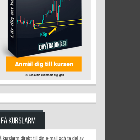
FÅ KURSLARM
å kurslarm direkt till din e-mail och ta del av