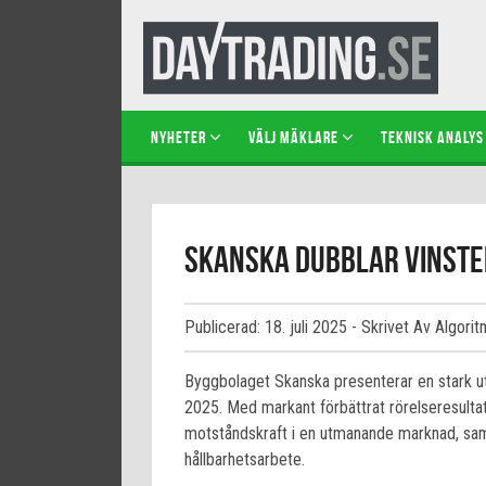
NYHETER
VÄLJ MÄKLARE
TEKNISK ANALYS
Skanska dubblar vinste
Publicerad: 18. juli 2025
- Skrivet Av Algorit
Byggbolaget Skanska presenterar en stark utv
2025. Med markant förbättrat rörelseresultat
motståndskraft i en utmanande marknad, sam
hållbarhetsarbete.