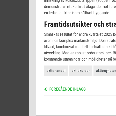
minskning av koldioxidutsläppen (scope 1 o
demonstrerar ett konkret åtagande mot före
en ledande aktör inom hållbart byggande.
Framtidsutsikter och stra
Skanskas resultat för andra kvartalet 2025 b
även i en komplex marknadsmiljö. Den strat
tillväxt, kombinerat med ett fortsatt starkt h
utveckling. Med en robust orderstock och för
kommande utmaningar och möjligheter på b
aktiehandel
aktiekurser
aktienyheter
FÖREGÅENDE INLÄGG