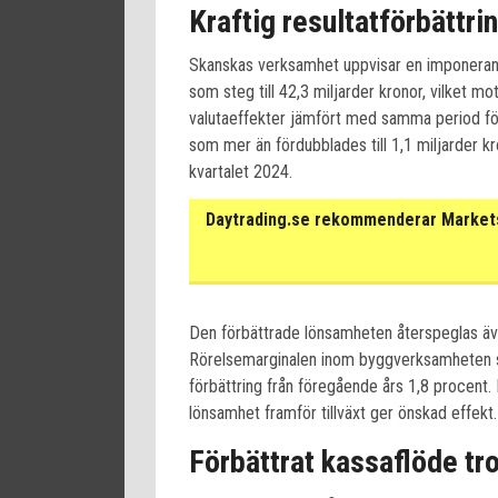
Kraftig resultatförbättr
Skanskas verksamhet uppvisar en imponerand
som steg till 42,3 miljarder kronor, vilket m
valutaeffekter jämfört med samma period för
som mer än fördubblades till 1,1 miljarder 
kvartalet 2024.
Daytrading.se rekommenderar Markets 
Den förbättrade lönsamheten återspeglas äve
Rörelsemarginalen inom byggverksamheten s
förbättring från föregående års 1,8 procent. 
lönsamhet framför tillväxt ger önskad effekt.
Förbättrat kassaflöde t