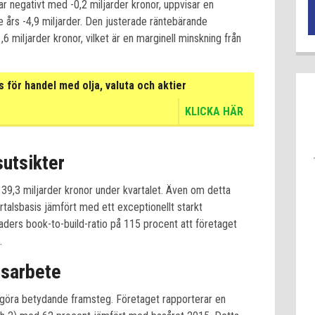
ar negativt med -0,2 miljarder kronor, uppvisar en
 års -4,9 miljarder. Den justerade räntebärande
,6 miljarder kronor, vilket är en marginell minskning från
för handel med olja, valuta och aktier
KLICKA HÄR
utsikter
39,3 miljarder kronor under kvartalet. Även om detta
talsbasis jämfört med ett exceptionellt starkt
naders book-to-build-ratio på 115 procent att företaget
.
tsarbete
t göra betydande framsteg. Företaget rapporterar en