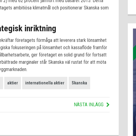
ch 2) med 62 procent jämfört med basåret 2015. Detta
tagets ambitiösa klimatmål och positionerar Skanska som
tegisk inriktning
ekräftar företagets förmåga att leverera stark lönsamhet
egiska fokuseringen på lönsamhet och kassaflöde framför
ållbarhetsarbete, ger företaget en solid grund för fortsatt
bättrade marginaler står Skanska väl rustat för att möta
yggmarknaden.
aktier
internationella aktier
Skanska
NÄSTA INLÄGG