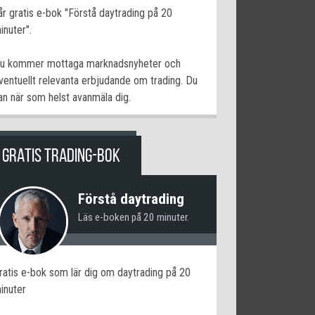
år gratis e-bok "Förstå daytrading på 20
inuter".
u kommer mottaga marknadsnyheter och
ventuellt relevanta erbjudande om trading. Du
an när som helst avanmäla dig.
GRATIS TRADING-BOK
Förstå daytrading
Läs e-boken på 20 minuter.
ratis e-bok som lär dig om daytrading på 20
inuter