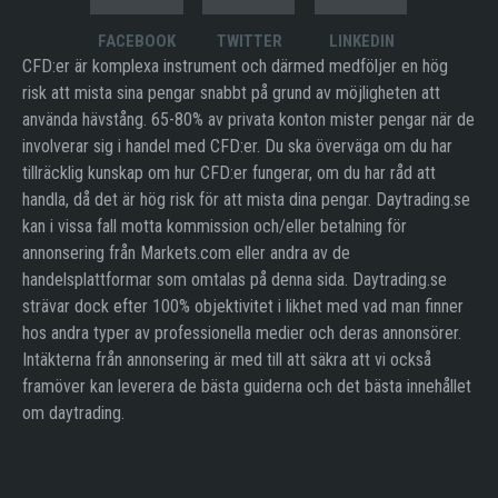
FACEBOOK
TWITTER
LINKEDIN
CFD:er är komplexa instrument och därmed medföljer en hög
risk att mista sina pengar snabbt på grund av möjligheten att
använda hävstång. 65-80% av privata konton mister pengar när de
involverar sig i handel med CFD:er. Du ska överväga om du har
tillräcklig kunskap om hur CFD:er fungerar, om du har råd att
handla, då det är hög risk för att mista dina pengar. Daytrading.se
kan i vissa fall motta kommission och/eller betalning för
annonsering från Markets.com eller andra av de
handelsplattformar som omtalas på denna sida. Daytrading.se
strävar dock efter 100% objektivitet i likhet med vad man finner
hos andra typer av professionella medier och deras annonsörer.
Intäkterna från annonsering är med till att säkra att vi också
framöver kan leverera de bästa guiderna och det bästa innehållet
om daytrading.