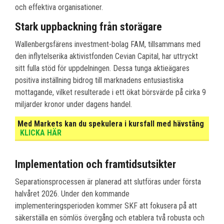
och effektiva organisationer.
Stark uppbackning från storägare
Wallenbergsfärens investment-bolag FAM, tillsammans med
den inflytelserika aktivistfonden Cevian Capital, har uttryckt
sitt fulla stöd för uppdelningen. Dessa tunga aktieägares
positiva inställning bidrog till marknadens entusiastiska
mottagande, vilket resulterade i ett ökat börsvärde på cirka 9
miljarder kronor under dagens handel.
Med Markets kan du spekulera i kursfall med hävstång
KLICKA HÄR
Implementation och framtidsutsikter
Separationsprocessen är planerad att slutföras under första
halvåret 2026. Under den kommande
implementeringsperioden kommer SKF att fokusera på att
säkerställa en sömlös övergång och etablera två robusta och