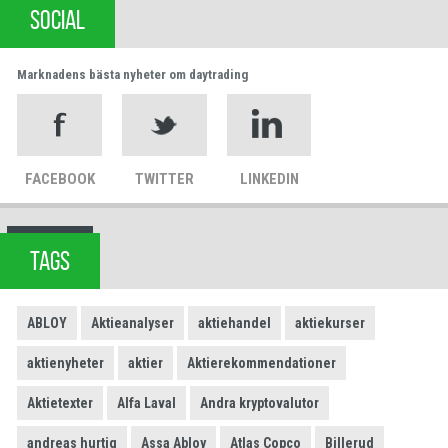
SOCIAL
Marknadens bästa nyheter om daytrading
FACEBOOK
TWITTER
LINKEDIN
TAGS
ABLOY
Aktieanalyser
aktiehandel
aktiekurser
aktienyheter
aktier
Aktierekommendationer
Aktietexter
Alfa Laval
Andra kryptovalutor
andreas hurtig
Assa Abloy
Atlas Copco
Billerud