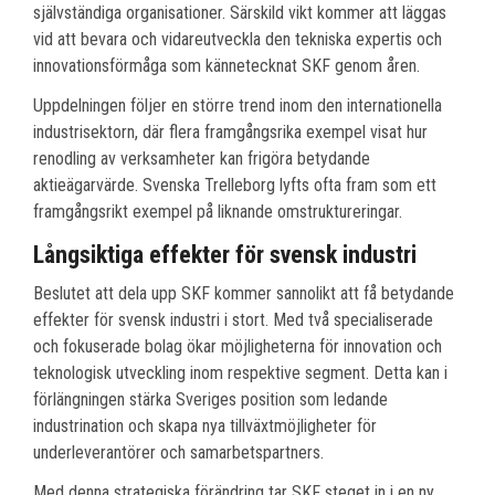
självständiga organisationer. Särskild vikt kommer att läggas
vid att bevara och vidareutveckla den tekniska expertis och
innovationsförmåga som kännetecknat SKF genom åren.
Uppdelningen följer en större trend inom den internationella
industrisektorn, där flera framgångsrika exempel visat hur
renodling av verksamheter kan frigöra betydande
aktieägarvärde. Svenska Trelleborg lyfts ofta fram som ett
framgångsrikt exempel på liknande omstruktureringar.
Långsiktiga effekter för svensk industri
Beslutet att dela upp SKF kommer sannolikt att få betydande
effekter för svensk industri i stort. Med två specialiserade
och fokuserade bolag ökar möjligheterna för innovation och
teknologisk utveckling inom respektive segment. Detta kan i
förlängningen stärka Sveriges position som ledande
industrination och skapa nya tillväxtmöjligheter för
underleverantörer och samarbetspartners.
Med denna strategiska förändring tar SKF steget in i en ny