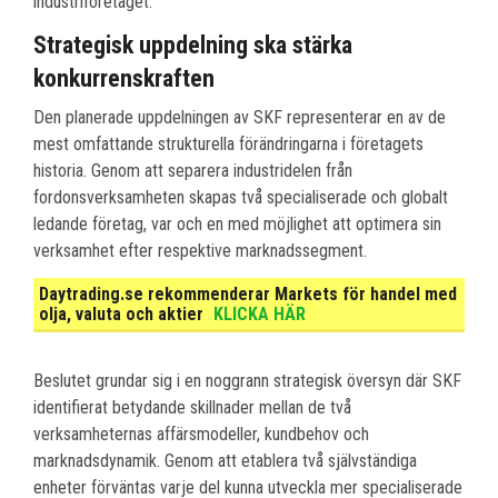
industriföretaget.
Strategisk uppdelning ska stärka
konkurrenskraften
Den planerade uppdelningen av SKF representerar en av de
mest omfattande strukturella förändringarna i företagets
historia. Genom att separera industridelen från
fordonsverksamheten skapas två specialiserade och globalt
ledande företag, var och en med möjlighet att optimera sin
verksamhet efter respektive marknadssegment.
Daytrading.se rekommenderar Markets för handel med
olja, valuta och aktier
KLICKA HÄR
Beslutet grundar sig i en noggrann strategisk översyn där SKF
identifierat betydande skillnader mellan de två
verksamheternas affärsmodeller, kundbehov och
marknadsdynamik. Genom att etablera två självständiga
enheter förväntas varje del kunna utveckla mer specialiserade