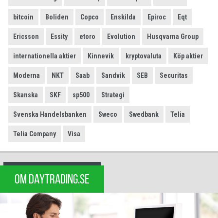
bitcoin
Boliden
Copco
Enskilda
Epiroc
Eqt
Ericsson
Essity
etoro
Evolution
Husqvarna Group
internationella aktier
Kinnevik
kryptovaluta
Köp aktier
Moderna
NKT
Saab
Sandvik
SEB
Securitas
Skanska
SKF
sp500
Strategi
Svenska Handelsbanken
Sweco
Swedbank
Telia
Telia Company
Visa
OM DAYTRADING.SE