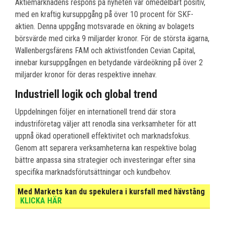
Aktiemarknadens respons på nyheten var omedelbart positiv,
med en kraftig kursuppgång på över 10 procent för SKF-
aktien. Denna uppgång motsvarade en ökning av bolagets
börsvärde med cirka 9 miljarder kronor. För de största ägarna,
Wallenbergsfärens FAM och aktivistfonden Cevian Capital,
innebar kursuppgången en betydande värdeökning på över 2
miljarder kronor för deras respektive innehav.
Industriell logik och global trend
Uppdelningen följer en internationell trend där stora
industriföretag väljer att renodla sina verksamheter för att
uppnå ökad operationell effektivitet och marknadsfokus.
Genom att separera verksamheterna kan respektive bolag
bättre anpassa sina strategier och investeringar efter sina
specifika marknadsförutsättningar och kundbehov.
Med Markets kan du spekulera i kursfall med hävstång
KLICKA HÄR