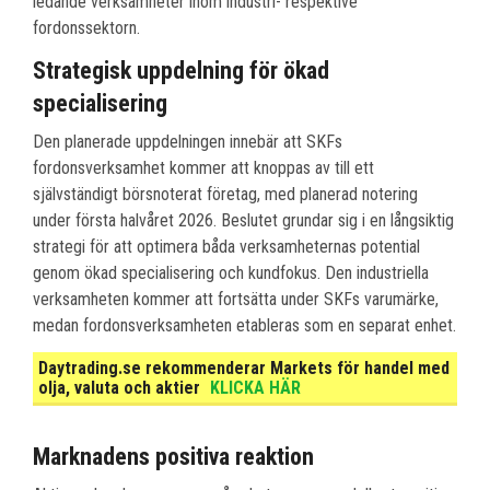
ledande verksamheter inom industri- respektive
fordonssektorn.
Strategisk uppdelning för ökad
specialisering
Den planerade uppdelningen innebär att SKFs
fordonsverksamhet kommer att knoppas av till ett
självständigt börsnoterat företag, med planerad notering
under första halvåret 2026. Beslutet grundar sig i en långsiktig
strategi för att optimera båda verksamheternas potential
genom ökad specialisering och kundfokus. Den industriella
verksamheten kommer att fortsätta under SKFs varumärke,
medan fordonsverksamheten etableras som en separat enhet.
Daytrading.se rekommenderar Markets för handel med
olja, valuta och aktier
KLICKA HÄR
Marknadens positiva reaktion