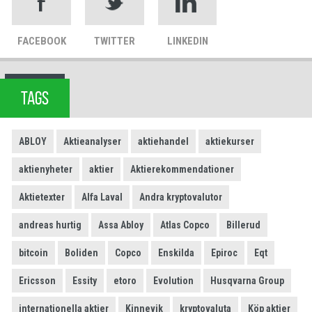
FACEBOOK
TWITTER
LINKEDIN
TAGS
ABLOY
Aktieanalyser
aktiehandel
aktiekurser
aktienyheter
aktier
Aktierekommendationer
Aktietexter
Alfa Laval
Andra kryptovalutor
andreas hurtig
Assa Abloy
Atlas Copco
Billerud
bitcoin
Boliden
Copco
Enskilda
Epiroc
Eqt
Ericsson
Essity
etoro
Evolution
Husqvarna Group
internationella aktier
Kinnevik
kryptovaluta
Köp aktier