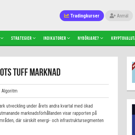
Tradingkurser
Anmäl
STRATEGIER
INDIKATORER
NYBÖRJARE?
KRYPTOVALUT
rots tuff marknad
v Algoritm
rk utveckling under årets andra kvartal med ökad
 utmanande marknadsförhållanden visar rapporten på
områden, där särskilt energi- och infrastruktursegmenten