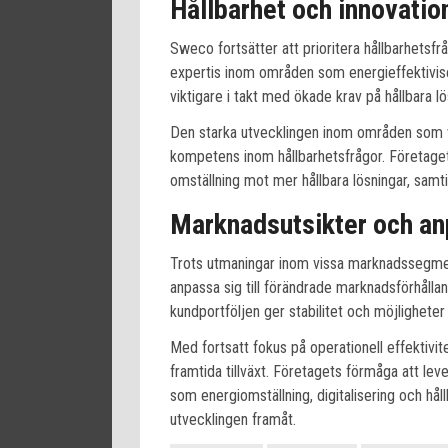
Hållbarhet och innovation
Sweco fortsätter att prioritera hållbarhetsfr
expertis inom områden som energieffektiviseri
viktigare i takt med ökade krav på hållbara l
Den starka utvecklingen inom områden som 
kompetens inom hållbarhetsfrågor. Företaget s
omställning mot mer hållbara lösningar, sam
Marknadsutsikter och a
Trots utmaningar inom vissa marknadssegmen
anpassa sig till förändrade marknadsförhålla
kundportföljen ger stabilitet och möjligheter
Med fortsatt fokus på operationell effektivit
framtida tillväxt. Företagets förmåga att le
som energiomställning, digitalisering och håll
utvecklingen framåt.