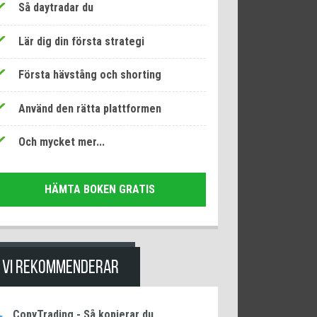
Så daytradar du
Lär dig din första strategi
Första hävstång och shorting
Använd den rätta plattformen
Och mycket mer...
HÄMTA BOKEN GRATIS
VI REKOMMENDERAR
CopyTrading - Så kopierar du