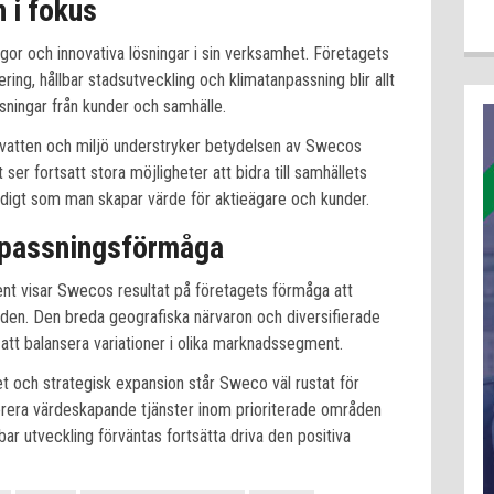
 i fokus
ågor och innovativa lösningar i sin verksamhet. Företagets
ng, hållbar stadsutveckling och klimatanpassning blir allt
ösningar från kunder och samhälle.
vatten och miljö understryker betydelsen av Swecos
er fortsatt stora möjligheter att bidra till samhällets
tidigt som man skapar värde för aktieägare och kunder.
npassningsförmåga
t visar Swecos resultat på företagets förmåga att
nden. Den breda geografiska närvaron och diversifierade
 att balansera variationer i olika marknadssegment.
et och strategisk expansion står Sweco väl rustat för
verera värdeskapande tjänster inom prioriterade områden
bar utveckling förväntas fortsätta driva den positiva