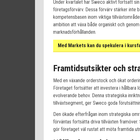
Under kvartalet har Sweco aktivt fortsatt si
företagsförvärv. Dessa förvärv stärker inte 
kompetensbasen inom viktiga tillväxtområde
ambition att växa både organiskt och genom
marknadsförhållanden.
Med Markets kan du spekulera i kursf
Framtidsutsikter och str
Med en växande orderstock och ökat orderinf
Företaget fortsätter att investera i hållbara 
evolverande behov. Denna strategiska inrik
tillväxtsegment, ger Sweco goda förutsättning
Den ökade efterfrågan inom strategiska områ
förväntas fortsätta driva tillväxten framöve
gör företaget väl rustat att möta framtida u