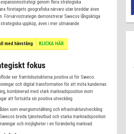
n expansionsstrategi genom flera strategiska
bara företagets geografiska närvaro utan breddar även
n. Förvärvsstrategin demonstrerar Swecos långsiktiga
 strategiska uppköp, även i mer utmanande
all med hävstång
KLICKA HÄR
ategiskt fokus
löde ser framtidsutsikterna positiva ut för Sweco.
lösningar och digital transformation för att möta kundernas
tning, kombinerad med stark marknadsposition inom
ar att fortsätta sin positiva utveckling.
den som energiomställning och infrastrukturutveckling
r. Swecos breda tjänsteutbud och starka marknadsposition
tmaningar och möjligheter i en föränderlig marknad.