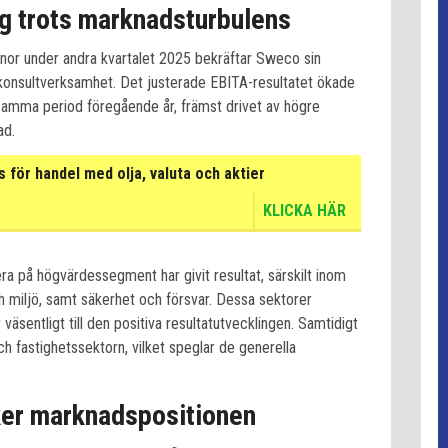
ing trots marknadsturbulens
nor under andra kvartalet 2025 bekräftar Sweco sin
konsultverksamhet. Det justerade EBITA-resultatet ökade
mma period föregående år, främst drivet av högre
ad.
för handel med olja, valuta och aktier
KLICKA HÄR
ra på högvärdessegment har givit resultat, särskilt inom
h miljö, samt säkerhet och försvar. Dessa sektorer
 väsentligt till den positiva resultatutvecklingen. Samtidigt
h fastighetssektorn, vilket speglar de generella
rker marknadspositionen