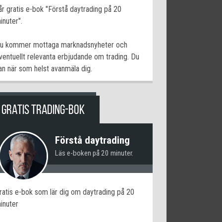
år gratis e-bok "Förstå daytrading på 20
inuter".
u kommer mottaga marknadsnyheter och
ventuellt relevanta erbjudande om trading. Du
an när som helst avanmäla dig.
GRATIS TRADING-BOK
Förstå daytrading
Läs e-boken på 20 minuter.
ratis e-bok som lär dig om daytrading på 20
inuter