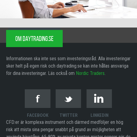
OM DAYTRADING.SE
Informationen ska inte ses som investeringsråd. Alla investeringar
sker helt på egen risk och daytrading.se kan inte hållas ansvariga
för dina investeringar. Läs också om
Nordic Traders
.
FACEBOOK
TWITTER
LINKEDIN
CFD:er är komplexa instrument och därmed medföljer en hög
risk att mista sina pengar snabbt på grund av möjligheten att
använda hävstång. 65-80% av privata konton mister pengar när de