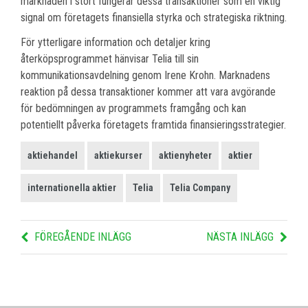
marknaden i stort fungerar dessa transaktioner som en viktig
signal om företagets finansiella styrka och strategiska riktning.
För ytterligare information och detaljer kring
återköpsprogrammet hänvisar Telia till sin
kommunikationsavdelning genom Irene Krohn. Marknadens
reaktion på dessa transaktioner kommer att vara avgörande
för bedömningen av programmets framgång och kan
potentiellt påverka företagets framtida finansieringsstrategier.
aktiehandel
aktiekurser
aktienyheter
aktier
internationella aktier
Telia
Telia Company
FÖREGÅENDE INLÄGG
NÄSTA INLÄGG