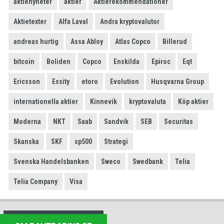
aktienyheter
aktier
Aktierekommendationer
Aktietexter
Alfa Laval
Andra kryptovalutor
andreas hurtig
Assa Abloy
Atlas Copco
Billerud
bitcoin
Boliden
Copco
Enskilda
Epiroc
Eqt
Ericsson
Essity
etoro
Evolution
Husqvarna Group
internationella aktier
Kinnevik
kryptovaluta
Köp aktier
Moderna
NKT
Saab
Sandvik
SEB
Securitas
Skanska
SKF
sp500
Strategi
Svenska Handelsbanken
Sweco
Swedbank
Telia
Telia Company
Visa