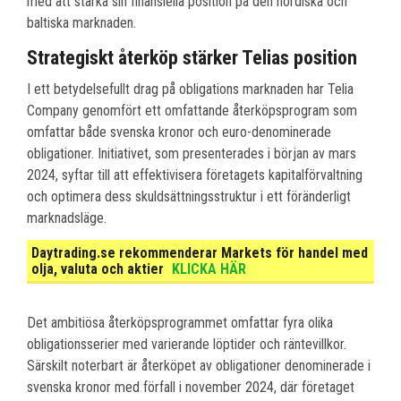
med att stärka sin finansiella position på den nordiska och
baltiska marknaden.
Strategiskt återköp stärker Telias position
I ett betydelsefullt drag på obligations marknaden har Telia
Company genomfört ett omfattande återköpsprogram som
omfattar både svenska kronor och euro-denominerade
obligationer. Initiativet, som presenterades i början av mars
2024, syftar till att effektivisera företagets kapitalförvaltning
och optimera dess skuldsättningsstruktur i ett föränderligt
marknadsläge.
Daytrading.se rekommenderar Markets för handel med
olja, valuta och aktier
KLICKA HÄR
Det ambitiösa återköpsprogrammet omfattar fyra olika
obligationsserier med varierande löptider och räntevillkor.
Särskilt noterbart är återköpet av obligationer denominerade i
svenska kronor med förfall i november 2024, där företaget