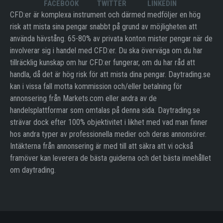
FACEBOOK
TWITTER
LINKEDIN
CFD:er är komplexa instrument och därmed medföljer en hög
risk att mista sina pengar snabbt på grund av möjligheten att
använda hävstång. 65-80% av privata konton mister pengar när de
involverar sig i handel med CFD:er. Du ska överväga om du har
tillräcklig kunskap om hur CFD:er fungerar, om du har råd att
handla, då det är hög risk för att mista dina pengar. Daytrading.se
kan i vissa fall motta kommission och/eller betalning för
annonsering från Markets.com eller andra av de
handelsplattformar som omtalas på denna sida. Daytrading.se
strävar dock efter 100% objektivitet i likhet med vad man finner
hos andra typer av professionella medier och deras annonsörer.
Intäkterna från annonsering är med till att säkra att vi också
framöver kan leverera de bästa guiderna och det bästa innehållet
om daytrading.