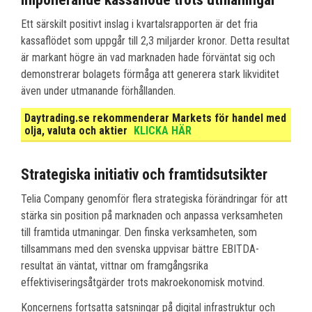
Ett särskilt positivt inslag i kvartalsrapporten är det fria
kassaflödet som uppgår till 2,3 miljarder kronor. Detta resultat
är markant högre än vad marknaden hade förväntat sig och
demonstrerar bolagets förmåga att generera stark likviditet
även under utmanande förhållanden.
Daytrading.se rekommenderar Markets för handel med
olja, valuta och aktier
KLICKA HÄR
Strategiska initiativ och framtidsutsikter
Telia Company genomför flera strategiska förändringar för att
stärka sin position på marknaden och anpassa verksamheten
till framtida utmaningar. Den finska verksamheten, som
tillsammans med den svenska uppvisar bättre EBITDA-
resultat än väntat, vittnar om framgångsrika
effektiviseringsåtgärder trots makroekonomisk motvind.
Koncernens fortsatta satsningar på digital infrastruktur och