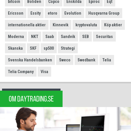
bitcoin
Boliden
Copco
Enskilda
Epiroc
Eqt
Ericsson
Essity
etoro
Evolution
Husqvarna Group
internationella aktier
Kinnevik
kryptovaluta
Köp aktier
Moderna
NKT
Saab
Sandvik
SEB
Securitas
Skanska
SKF
sp500
Strategi
Svenska Handelsbanken
Sweco
Swedbank
Telia
Telia Company
Visa
OM DAYTRADING.SE