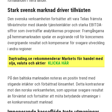
förhållanden i flera länder.
Stark svensk marknad driver tillväxten
Den svenska verksamheten fortsätter att vara Telias främsta
tillväxtmotor med ökande tjänsteintäkter och starka EBITDA-
siffror som överträffar analytikernas prognoser. Framgångarna
på hemmamarknaden spelar en avgörande roll för koncernens
övergripande resultat och kompenserar för svagare utveckling
i andra regioner.
Daytrading.se rekommenderar Markets för handel med
olja, valuta och aktier
KLICKA HÄR
På den baltiska marknaden noteras en positiv trend med
stigande intäkter och förbättrad lönsamhet. Detta kontrasterar
mot den norska verksamheten, som uppvisar svagare resultat
än förväntat och fortsätter att möta betydande utmaningar i
en konkurrensutsatt marknad.
Imponerande kassaflöde trots utmaningar