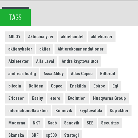
TAGS
ABLOY
Aktieanalyser
aktiehandel
aktiekurser
aktienyheter
aktier
Aktierekommendationer
Aktietexter
Alfa Laval
Andra kryptovalutor
andreas hurtig
Assa Abloy
Atlas Copco
Billerud
bitcoin
Boliden
Copco
Enskilda
Epiroc
Eqt
Ericsson
Essity
etoro
Evolution
Husqvarna Group
internationella aktier
Kinnevik
kryptovaluta
Köp aktier
Moderna
NKT
Saab
Sandvik
SEB
Securitas
Skanska
SKF
sp500
Strategi