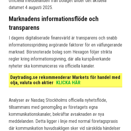
officiella meddelanden från bolaget under det aktuella
datumet 4 augusti 2025.
Marknadens informationsflöde och
transparens
I dagens digitaliserade finansvärld är transparens och snabb
informationsspridning avgörande faktorer för en välfungerande
marknad. Börsnoterade bolag som Hexagon följer strikta
regler kring informationsgivning, där alla kurspåverkande
nyheter ska kommuniceras via officiella kanaler.
Daytrading.se rekommenderar Markets för handel med
olja, valuta och aktier
KLICKA HÄR
Analyser av Nasdaq Stockholms officiella nyhetsflöde,
tillsammans med genomgång av företagets egna
kommunikationskanaler, bekräftar avsaknaden av nya
meddelanden. Detta ligger i linje med normal företagspraxis
där kommunikation huvudsakligen sker vid särskilda händelser