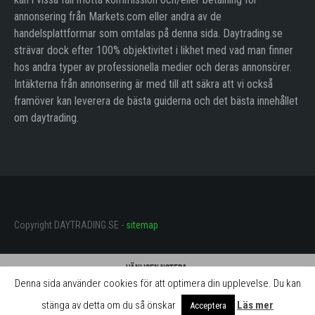
annonsering från Markets.com eller andra av de
handelsplattformar som omtalas på denna sida. Daytrading.se
strävar dock efter 100% objektivitet i likhet med vad man finner
hos andra typer av professionella medier och deras annonsörer.
Intäkterna från annonsering är med till att säkra att vi också
framöver kan leverera de bästa guiderna och det bästa innehållet
om daytrading.
Copyright DAYTRADING.SE -
sitemap
Vänligen notera:
Denna sida använder cookies för att optimera din upplevelse. Du kan
Daytrading.se får betalning för omnämnande av mäklarna på denna sida.
Betalningen innebär att vi ständigt kan utveckla webbplatsen och göra
stänga av detta om du så önskar
Läs mer
Acceptera
aktiviteterna gratis för användarna.
Stäng