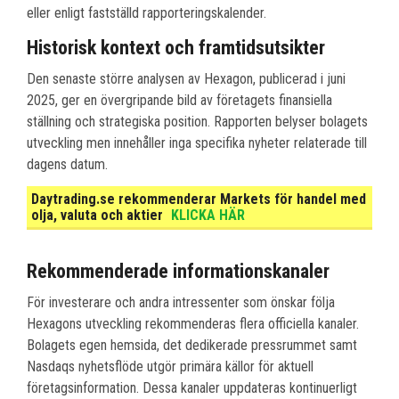
eller enligt fastställd rapporteringskalender.
Historisk kontext och framtidsutsikter
Den senaste större analysen av Hexagon, publicerad i juni
2025, ger en övergripande bild av företagets finansiella
ställning och strategiska position. Rapporten belyser bolagets
utveckling men innehåller inga specifika nyheter relaterade till
dagens datum.
Daytrading.se rekommenderar Markets för handel med
olja, valuta och aktier
KLICKA HÄR
Rekommenderade informationskanaler
För investerare och andra intressenter som önskar följa
Hexagons utveckling rekommenderas flera officiella kanaler.
Bolagets egen hemsida, det dedikerade pressrummet samt
Nasdaqs nyhetsflöde utgör primära källor för aktuell
företagsinformation. Dessa kanaler uppdateras kontinuerligt