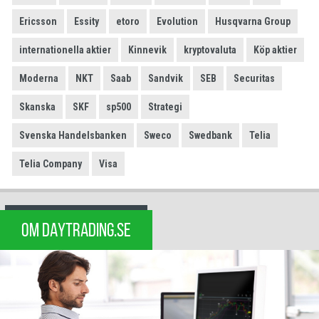
Ericsson
Essity
etoro
Evolution
Husqvarna Group
internationella aktier
Kinnevik
kryptovaluta
Köp aktier
Moderna
NKT
Saab
Sandvik
SEB
Securitas
Skanska
SKF
sp500
Strategi
Svenska Handelsbanken
Sweco
Swedbank
Telia
Telia Company
Visa
OM DAYTRADING.SE