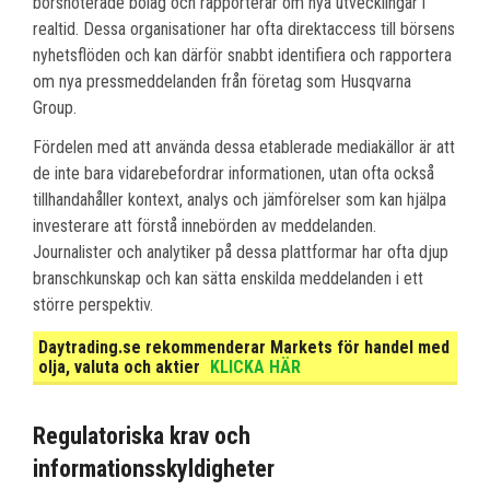
börsnoterade bolag och rapporterar om nya utvecklingar i
realtid. Dessa organisationer har ofta direktaccess till börsens
nyhetsflöden och kan därför snabbt identifiera och rapportera
om nya pressmeddelanden från företag som Husqvarna
Group.
Fördelen med att använda dessa etablerade mediakällor är att
de inte bara vidarebefordrar informationen, utan ofta också
tillhandahåller kontext, analys och jämförelser som kan hjälpa
investerare att förstå innebörden av meddelanden.
Journalister och analytiker på dessa plattformar har ofta djup
branschkunskap och kan sätta enskilda meddelanden i ett
större perspektiv.
Daytrading.se rekommenderar Markets för handel med
olja, valuta och aktier
KLICKA HÄR
Regulatoriska krav och
informationsskyldigheter