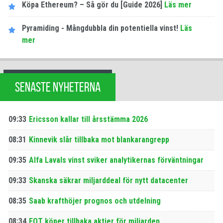
Köpa Ethereum? – Så gör du [Guide 2026]
Läs mer
Pyramiding - Mångdubbla din potentiella vinst!
Läs
mer
SENASTE NYHETERNA
09:33
Ericsson kallar till årsstämma 2026
08:31
Kinnevik slår tillbaka mot blankarangrepp
09:35
Alfa Lavals vinst sviker analytikernas förväntningar
09:33
Skanska säkrar miljarddeal för nytt datacenter
08:35
Saab krafthöjer prognos och utdelning
08:34
EQT köper tillbaka aktier för miljarden