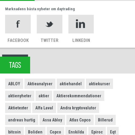
Marknadens bästa nyheter om daytrading
FACEBOOK
TWITTER
LINKEDIN
TAGS
ABLOY
Aktieanalyser
aktiehandel
aktiekurser
aktienyheter
aktier
Aktierekommendationer
Aktietexter
Alfa Laval
Andra kryptovalutor
andreas hurtig
Assa Abloy
Atlas Copco
Billerud
bitcoin
Boliden
Copco
Enskilda
Epiroc
Eqt