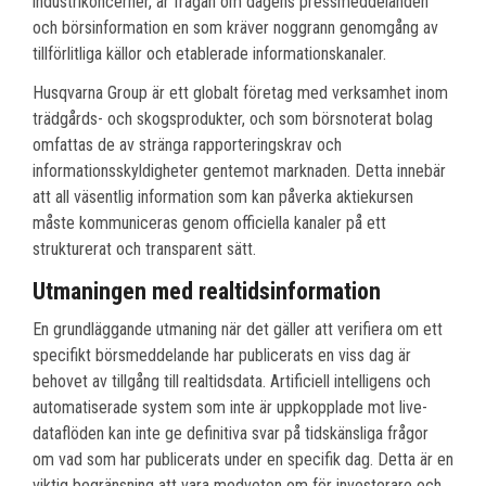
industrikoncerner, är frågan om dagens pressmeddelanden
och börsinformation en som kräver noggrann genomgång av
tillförlitliga källor och etablerade informationskanaler.
Husqvarna Group är ett globalt företag med verksamhet inom
trädgårds- och skogsprodukter, och som börsnoterat bolag
omfattas de av stränga rapporteringskrav och
informationsskyldigheter gentemot marknaden. Detta innebär
att all väsentlig information som kan påverka aktiekursen
måste kommuniceras genom officiella kanaler på ett
strukturerat och transparent sätt.
Utmaningen med realtidsinformation
En grundläggande utmaning när det gäller att verifiera om ett
specifikt börsmeddelande har publicerats en viss dag är
behovet av tillgång till realtidsdata. Artificiell intelligens och
automatiserade system som inte är uppkopplade mot live-
dataflöden kan inte ge definitiva svar på tidskänsliga frågor
om vad som har publicerats under en specifik dag. Detta är en
viktig begränsning att vara medveten om för investerare och