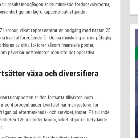
n till resultatnedgången är de minskade fordonsvolymerna,
lönsamhet genom lägre kapacitetsutnyttjande i
 3,71 kronor, vilket representerar en nedgång med nästan 25
a kvartal föregående år. Denna minskning är mer påtaglig
örklaras av olika faktorer såsom finansiella poster,
som påverkar nettovinsten men inte det operativa
sätter växa och diversifiera
vartalsrapporten är den fortsatta tillväxten inom
med 4 procent under kvartalet när man justerar för
erfrågan på eftermarknads- och servicetjänster. På rullande
mheten 126 miljarder kronor, vilket utgör en betydande
r.