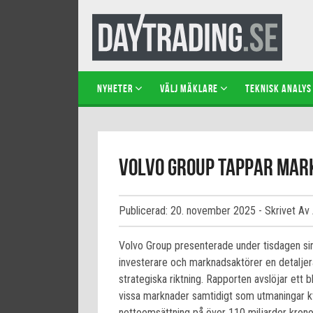
NYHETER
VÄLJ MÄKLARE
TEKNISK ANALYS
Volvo Group tappar mark
Publicerad: 20. november 2025
- Skrivet Av
Volvo Group presenterade under tisdagen sin 
investerare och marknadsaktörer en detalje
strategiska riktning. Rapporten avslöjar ett b
vissa marknader samtidigt som utmaningar kv
nettoomsättning på över 110 miljarder krono