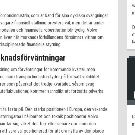
v
m
 fordonsindustrin, som är känd för sina cykliska svängningar.
gare finansiell ställning prestera väl, men det är under
D
dellen och finansiella robustheten blir tydlig. Volvo
e
ion även när marknadsförhållandena försämras vittnar om
k
sciplinerade finansiella styrning.
rknadsförväntningar
edning om förväntningar för kommande kvartal, men
 inom transportindustrin tyder på fortsatt volatilitet
orer som påverkat det tredje kvartalet, såsom svag
tafluktuationer, kommer sannolikt att fortsätta påverka
tt ta fasta på. Den starka positionen i Europa, den växande
teringarna i hållbarhet och teknik positionerar Volvo
G
ämtar sig, vilket den förr eller senare gör inom den
m
att vara väl positionerad för att dra nytta av den ökade