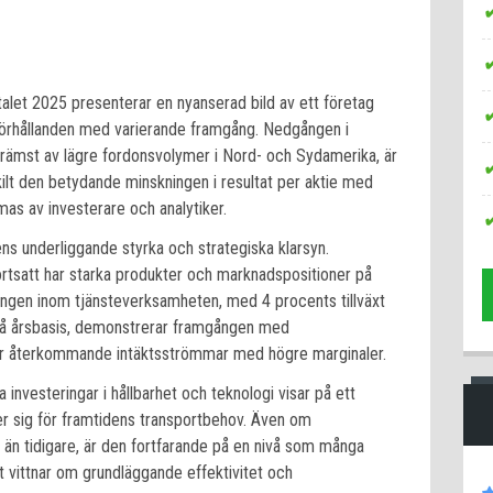
talet 2025 presenterar en nyanserad bild av ett företag
rhållanden med varierande framgång. Nedgången i
 främst av lägre fordonsvolymer i Nord- och Sydamerika, är
ilt den betydande minskningen i resultat per aktie med
s av investerare och analytiker.
ns underliggande styrka och strategiska klarsyn.
fortsatt har starka produkter och marknadspositioner på
ingen inom tjänsteverksamheten, med 4 procents tillväxt
på årsbasis, demonstrerar framgången med
mer återkommande intäktsströmmar med högre marginaler.
a investeringar i hållbarhet och teknologi visar på ett
er sig för framtidens transportbehov. Även om
 än tidigare, är den fortfarande på en nivå som många
t vittnar om grundläggande effektivitet och