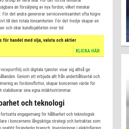
vo Group av flera skäl. För det första tenderar
sägbara än försäljning av nya fordon, vilket minskar
. För det andra genererar serviceverksamhet ofta högre
tivt till den totala lönsamheten. För det tredje skapar en
er och ökar kundlojaliteten över tid.
för handel med olja, valuta och aktier
KLICKA HÄR
iceportfölj och digitala tjänster visar sig alltså ge
landen. Genom att erbjuda allt från underhållsavtal och
timering av fordonsflottor, skapar koncernen värde för
 stabiliserar sina egna intäktsströmmar.
lbarhet och teknologi
fortsatta engagemang för hållbarhet och teknologisk
lare i koncernens långsiktiga strategi och betraktas som
 snabbt föränderlig bransch. Investeringar i elektrifiering,