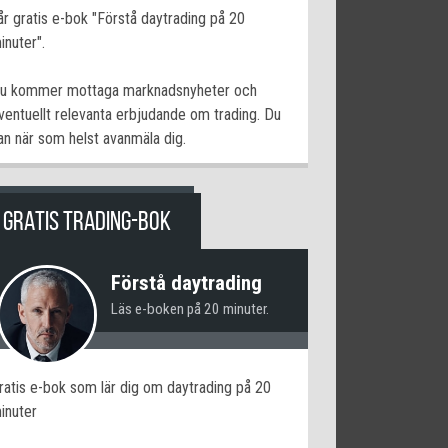
år gratis e-bok "Förstå daytrading på 20
inuter".
u kommer mottaga marknadsnyheter och
ventuellt relevanta erbjudande om trading. Du
an när som helst avanmäla dig.
GRATIS TRADING-BOK
Förstå daytrading
Läs e-boken på 20 minuter.
ratis e-bok som lär dig om daytrading på 20
inuter