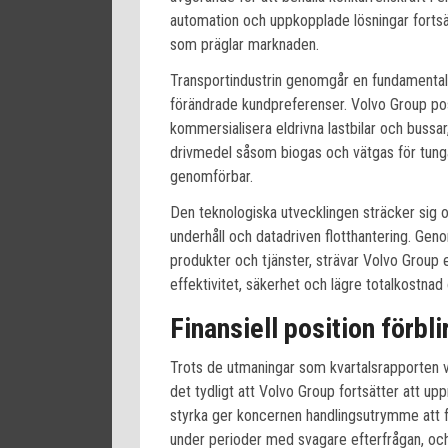
automation och uppkopplade lösningar fortsät
som präglar marknaden.
Transportindustrin genomgår en fundamental 
förändrade kundpreferenser. Volvo Group pos
kommersialisera eldrivna lastbilar och bussar
drivmedel såsom biogas och vätgas för tunga t
genomförbar.
Den teknologiska utvecklingen sträcker sig 
underhåll och datadriven flotthantering. Gen
produkter och tjänster, strävar Volvo Group 
effektivitet, säkerhet och lägre totalkostnad
Finansiell position förbli
Trots de utmaningar som kvartalsrapporten 
det tydligt att Volvo Group fortsätter att uppr
styrka ger koncernen handlingsutrymme att fo
under perioder med svagare efterfrågan, och