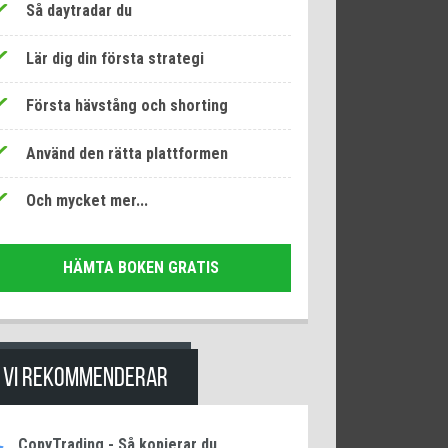
Så daytradar du
Lär dig din första strategi
Första hävstång och shorting
Använd den rätta plattformen
Och mycket mer...
HÄMTA BOKEN GRATIS
VI REKOMMENDERAR
CopyTrading - Så kopierar du