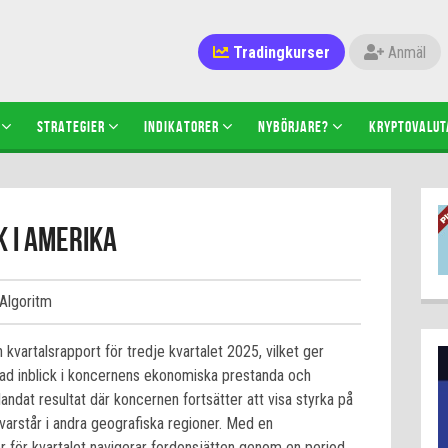
Tradingkurser
Anmäl
STRATEGIER
INDIKATORER
NYBÖRJARE?
KRYPTOVALUT
 i Amerika
 Algoritm
kvartalsrapport för tredje kvartalet 2025, vilket ger
rad inblick i koncernens ekonomiska prestanda och
landat resultat där koncernen fortsätter att visa styrka på
arstår i andra geografiska regioner. Med en
r för kvartalet navigerar fordonsjätten genom en period