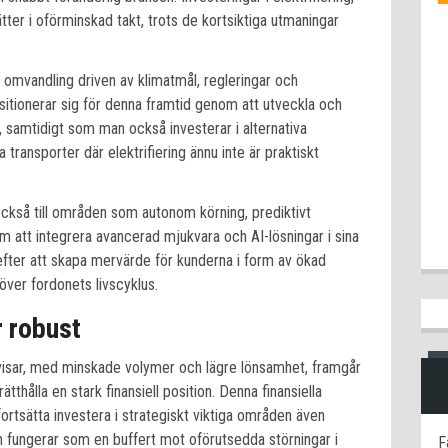
ter i oförminskad takt, trots de kortsiktiga utmaningar
omvandling driven av klimatmål, regleringar och
itionerar sig för denna framtid genom att utveckla och
, samtidigt som man också investerar i alternativa
ransporter där elektrifiering ännu inte är praktiskt
också till områden som autonom körning, prediktivt
om att integrera avancerad mjukvara och AI-lösningar i sina
efter att skapa mervärde för kunderna i form av ökad
 över fordonets livscyklus.
r robust
visar, med minskade volymer och lägre lönsamhet, framgår
ätthålla en stark finansiell position. Denna finansiella
rtsätta investera i strategiskt viktiga områden även
 fungerar som en buffert mot oförutsedda störningar i
F