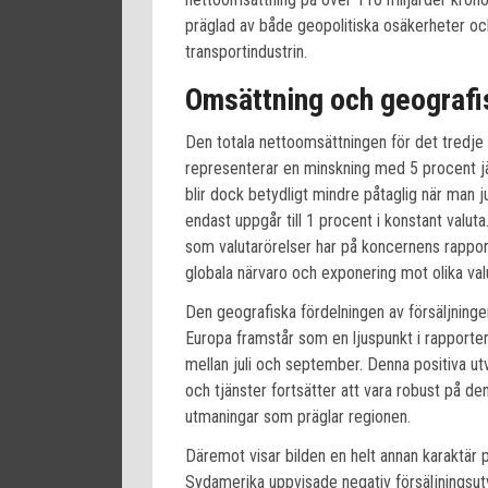
präglad av både geopolitiska osäkerheter o
transportindustrin.
Omsättning och geografisk
Den totala nettoomsättningen för det tredje k
representerar en minskning med 5 procent 
blir dock betydligt mindre påtaglig när man j
endast uppgår till 1 procent i konstant valu
som valutarörelser har på koncernens rappor
globala närvaro och exponering mot olika val
Den geografiska fördelningen av försäljninge
Europa framstår som en ljuspunkt i rapporten
mellan juli och september. Denna positiva ut
och tjänster fortsätter att vara robust på 
utmaningar som präglar regionen.
Däremot visar bilden en helt annan karaktä
Sydamerika uppvisade negativ försäljningsutv