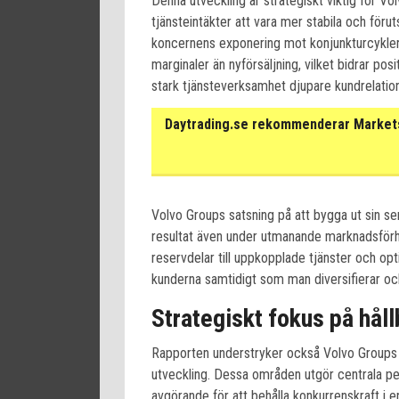
Denna utveckling är strategiskt viktig för Vol
tjänsteintäkter att vara mer stabila och förut
koncernens exponering mot konjunkturcykler
marginaler än nyförsäljning, vilket bidrar posi
stark tjänsteverksamhet djupare kundrelation
Daytrading.se rekommenderar Markets 
Volvo Groups satsning på att bygga ut sin serv
resultat även under utmanande marknadsförhål
reservdelar till uppkopplade tjänster och op
kunderna samtidigt som man diversifierar och
Strategiskt fokus på hål
Rapporten understryker också Volvo Groups 
utveckling. Dessa områden utgör centrala pe
avgörande för att behålla konkurrenskraft i en