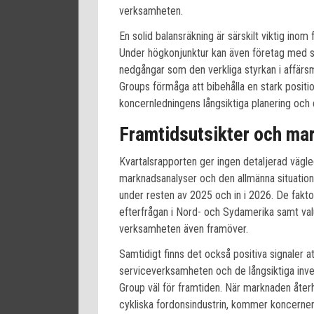
verksamheten.
En solid balansräkning är särskilt viktig inom
Under högkonjunktur kan även företag med sva
nedgångar som den verkliga styrkan i affärsmo
Groups förmåga att bibehålla en stark posit
koncernledningens långsiktiga planering och di
Framtidsutsikter och ma
Kvartalsrapporten ger ingen detaljerad vägl
marknadsanalyser och den allmänna situationen
under resten av 2025 och in i 2026. De fakt
efterfrågan i Nord- och Sydamerika samt valu
verksamheten även framöver.
Samtidigt finns det också positiva signaler a
serviceverksamheten och de långsiktiga inves
Group väl för framtiden. När marknaden återh
cykliska fordonsindustrin, kommer koncernen 