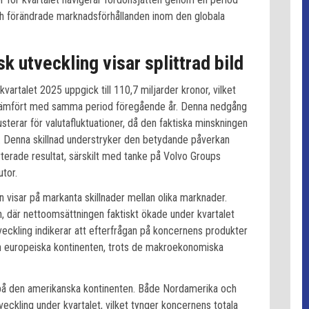
ch förändrade marknadsförhållanden inom den globala
 utveckling visar splittrad bild
vartalet 2025 uppgick till 110,7 miljarder kronor, vilket
jämfört med samma period föregående år. Denna nedgång
usterar för valutafluktuationer, då den faktiska minskningen
ta. Denna skillnad understryker den betydande påverkan
terade resultat, särskilt med tanke på Volvo Groups
utor.
n visar på markanta skillnader mellan olika marknader.
, där nettoomsättningen faktiskt ökade under kvartalet
veckling indikerar att efterfrågan på koncernens produkter
den europeiska kontinenten, trots de makroekonomiska
r på den amerikanska kontinenten. Både Nordamerika och
eckling under kvartalet, vilket tynger koncernens totala