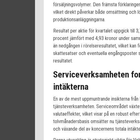
försäljningsvolymer. Den främsta förklaringe
vilket direkt påverkar både omsättning och 
produktionsanläggningarna.
Resultat per aktie för kvartalet uppgick till
procent jämfört med 4,93 kronor under samm
än nedgången i rörelseresultatet, vilket kan f
skattesatser och eventuella engångsposter 
resultatet.
Serviceverksamheten fort
intäkterna
En av de mest uppmuntrande insikterna från k
tjänsteverksamheten. Serviceområdet växte 
valutaeffekter, vilket visar på en robust eft
tolvmånadersbasis omsätter nu tjänsteverksa
och växande del av koncernens totala intäkte