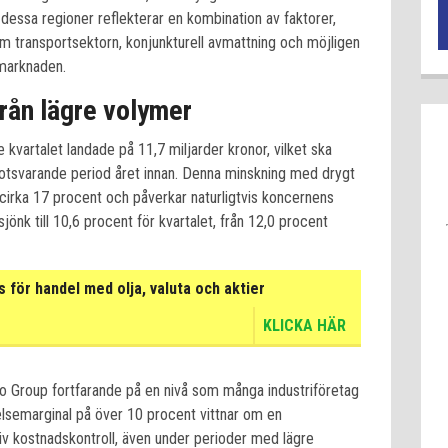
 dessa regioner reflekterar en kombination av faktorer,
m transportsektorn, konjunkturell avmattning och möjligen
 marknaden.
rån lägre volymer
 kvartalet landade på 11,7 miljarder kronor, vilket ska
otsvarande period året innan. Denna minskning med drygt
cirka 17 procent och påverkar naturligtvis koncernens
jönk till 10,6 procent för kvartalet, från 12,0 procent
för handel med olja, valuta och aktier
KLICKA HÄR
o Group fortfarande på en nivå som många industriföretag
relsemarginal på över 10 procent vittnar om en
iv kostnadskontroll, även under perioder med lägre