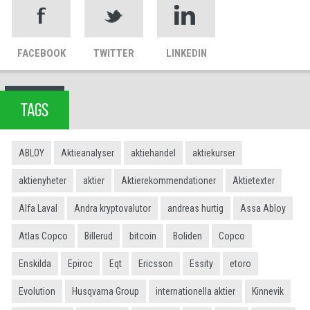
FACEBOOK
TWITTER
LINKEDIN
TAGS
ABLOY
Aktieanalyser
aktiehandel
aktiekurser
aktienyheter
aktier
Aktierekommendationer
Aktietexter
Alfa Laval
Andra kryptovalutor
andreas hurtig
Assa Abloy
Atlas Copco
Billerud
bitcoin
Boliden
Copco
Enskilda
Epiroc
Eqt
Ericsson
Essity
etoro
Evolution
Husqvarna Group
internationella aktier
Kinnevik