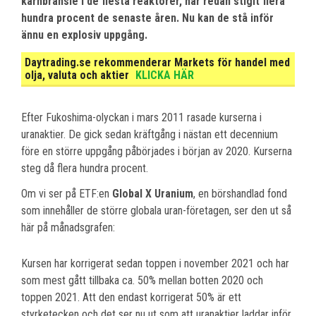
kärnbränsle i de flesta reaktorer, har redan stigit flera
hundra procent de senaste åren. Nu kan de stå inför
ännu en explosiv uppgång.
Daytrading.se rekommenderar Markets för handel med
olja, valuta och aktier
KLICKA HÄR
Efter Fukoshima-olyckan i mars 2011 rasade kurserna i
uranaktier. De gick sedan kräftgång i nästan ett decennium
före en större uppgång påbörjades i början av 2020. Kurserna
steg då flera hundra procent.
Om vi ser på ETF:en
Global X Uranium
, en börshandlad fond
som innehåller de större globala uran-företagen, ser den ut så
här på månadsgrafen:
Kursen har korrigerat sedan toppen i november 2021 och har
som mest gått tillbaka ca. 50% mellan botten 2020 och
toppen 2021. Att den endast korrigerat 50% är ett
styrketecken och det ser nu ut som att uranaktier laddar inför