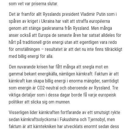
som vet var priserna slutar.
Det är framför allt Rysslands president Vladimir Putin som i
spåren av kriget i Ukraina har valt att straffa européerna
genom att stänga gaskranarna från Ryssland. Men många
anser också att Europa de senaste åren har satsat alldeles för
hårt på traditionell grön energi utan att egentligen vara redo
för omställningen – resultatet är att det nu inte finns tillräckligt
med billig energi för alla.
Den nuvarande krisen har fått många att snegla mot en
gammal bekant energikälla, nämligen kärnkraft. Faktum är att
kärnkraft kan skapa billig energi i enorma mängder, samtidigt
som energin är CO2-neutral och oberoende av Ryssland. Tre
viktiga detaljer som i dessa dagar borde få varje europeisk
politiker att slicka sig om munnen.
Visserligen lider kärnkraften fortfarande av ett smutsigt rykte
sedan kärnkraftsolyckorna i Fukushima och Tjernobyl, men
faktum är att kärntekniken har utvecklats enormt sedan dess