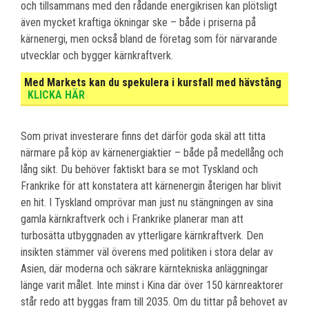
och tillsammans med den rådande energikrisen kan plötsligt
även mycket kraftiga ökningar ske – både i priserna på
kärnenergi, men också bland de företag som för närvarande
utvecklar och bygger kärnkraftverk.
Med Markets kan du spekulera i kursfall med hävstång
KLICKA HÄR
Som privat investerare finns det därför goda skäl att titta
närmare på köp av kärnenergiaktier – både på medellång och
lång sikt. Du behöver faktiskt bara se mot Tyskland och
Frankrike för att konstatera att kärnenergin återigen har blivit
en hit. I Tyskland omprövar man just nu stängningen av sina
gamla kärnkraftverk och i Frankrike planerar man att
turbosätta utbyggnaden av ytterligare kärnkraftverk. Den
insikten stämmer väl överens med politiken i stora delar av
Asien, där moderna och säkrare kärntekniska anläggningar
länge varit målet. Inte minst i Kina där över 150 kärnreaktorer
står redo att byggas fram till 2035. Om du tittar på behovet av