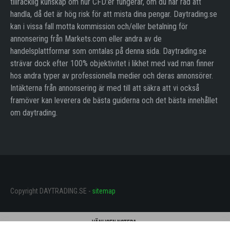
tillräcklig kunskap om hur CFD:er fungerar, om du har råd att
handla, då det är hög risk för att mista dina pengar. Daytrading.se
kan i vissa fall motta kommission och/eller betalning för
annonsering från Markets.com eller andra av de
handelsplattformar som omtalas på denna sida. Daytrading.se
strävar dock efter 100% objektivitet i likhet med vad man finner
hos andra typer av professionella medier och deras annonsörer.
Intäkterna från annonsering är med till att säkra att vi också
framöver kan leverera de bästa guiderna och det bästa innehållet
om daytrading.
Copyright DAYTRADING.SE -
sitemap
Vänligen notera: