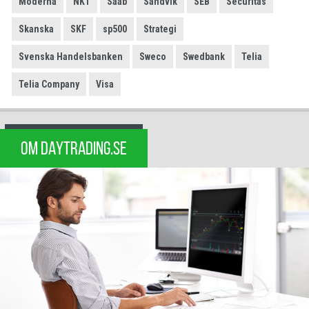
Moderna
NKT
Saab
Sandvik
SEB
Securitas
Skanska
SKF
sp500
Strategi
Svenska Handelsbanken
Sweco
Swedbank
Telia
Telia Company
Visa
OM DAYTRADING.SE