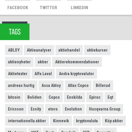
FACEBOOK
TWITTER
LINKEDIN
TAGS
ABLOY
Aktieanalyser
aktiehandel
aktiekurser
aktienyheter
aktier
Aktierekommendationer
Aktietexter
Alfa Laval
Andra kryptovalutor
andreas hurtig
Assa Abloy
Atlas Copco
Billerud
bitcoin
Boliden
Copco
Enskilda
Epiroc
Eqt
Ericsson
Essity
etoro
Evolution
Husqvarna Group
internationella aktier
Kinnevik
kryptovaluta
Köp aktier