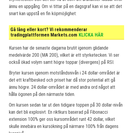
ännu en uppgång. Om vi tittar på en dagsgraf kan vi se att det
snart kan uppstå en fin köpmöjlighet:
Gå lång eller kort? Vi rekommenderar
tradingplattformen Markets.com
KLICKA HÄR
Kursen har de senaste dagarna brutit igenom glidande
medelvärde 200 (MA 200), vilket är ett styrketecken. Vi ser
också ökad volym samt högre toppar (divergens) på RSI.
Bryter kursen igenom motståndsnivån i 24 dollar-området är
det ett kraftbesked och priset har då stor potential att gå
ännu högre. 24 dollar-området är med andra ord något att
hålla ögonen på den närmaste tiden.
Om kursen sedan tar ut den tidigare toppen på 30 dollar-nivån
kan det bli explosivt. En riktkurs baserad på Fibonacci
extension 100% ger oss kursområdet runt 42 dollar, vilket
skulle innebära en kursökning på närmare 100% från dagens