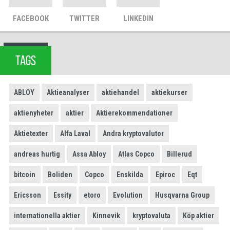
FACEBOOK
TWITTER
LINKEDIN
TAGS
ABLOY
Aktieanalyser
aktiehandel
aktiekurser
aktienyheter
aktier
Aktierekommendationer
Aktietexter
Alfa Laval
Andra kryptovalutor
andreas hurtig
Assa Abloy
Atlas Copco
Billerud
bitcoin
Boliden
Copco
Enskilda
Epiroc
Eqt
Ericsson
Essity
etoro
Evolution
Husqvarna Group
internationella aktier
Kinnevik
kryptovaluta
Köp aktier