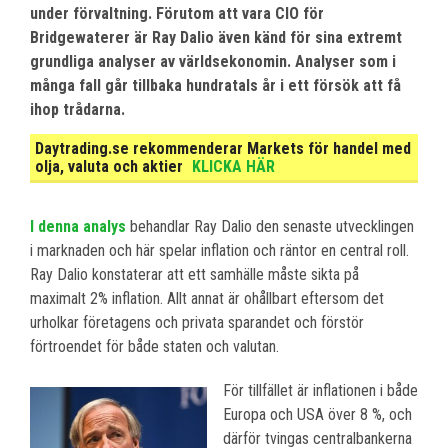
under förvaltning. Förutom att vara CIO för
Bridgewaterer är Ray Dalio även känd för sina extremt
grundliga analyser av världsekonomin. Analyser som i
många fall går tillbaka hundratals år i ett försök att få
ihop trådarna.
Daytrading.se rekommenderar Markets för handel med
olja, valuta och aktier
KLICKA HÄR
I denna analys
behandlar Ray Dalio den senaste utvecklingen
i marknaden och här spelar inflation och räntor en central roll.
Ray Dalio konstaterar att ett samhälle måste sikta på
maximalt 2% inflation. Allt annat är ohållbart eftersom det
urholkar företagens och privata sparandet och förstör
förtroendet för både staten och valutan.
För tillfället är inflationen i både
Europa och USA över 8 %, och
därför tvingas centralbankerna