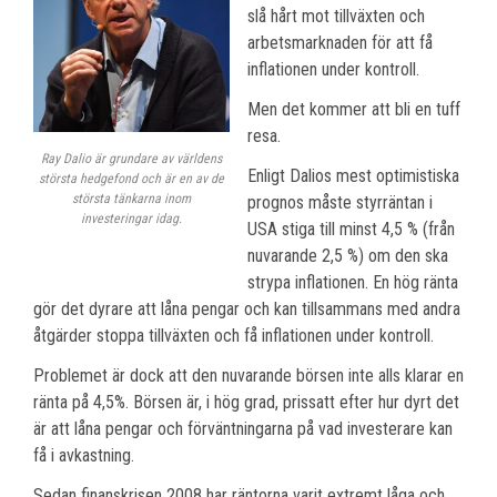
slå hårt mot tillväxten och
arbetsmarknaden för att få
inflationen under kontroll.
Men det kommer att bli en tuff
resa.
Ray Dalio är grundare av världens
Enligt Dalios mest optimistiska
största hedgefond och är en av de
största tänkarna inom
prognos måste styrräntan i
investeringar idag.
USA stiga till minst 4,5 % (från
nuvarande 2,5 %) om den ska
strypa inflationen. En hög ränta
gör det dyrare att låna pengar och kan tillsammans med andra
åtgärder stoppa tillväxten och få inflationen under kontroll.
Problemet är dock att den nuvarande börsen inte alls klarar en
ränta på 4,5%. Börsen är, i hög grad, prissatt efter hur dyrt det
är att låna pengar och förväntningarna på vad investerare kan
få i avkastning.
Sedan finanskrisen 2008 har räntorna varit extremt låga och