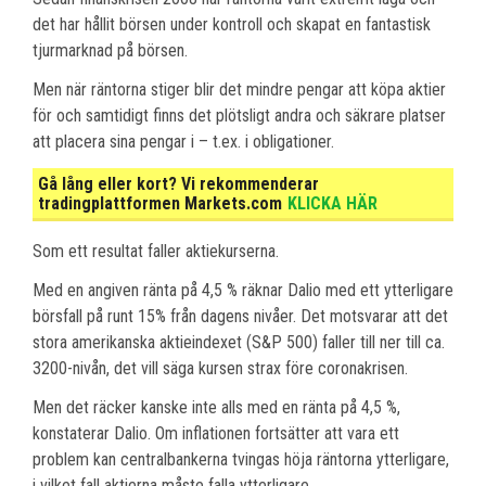
det har hållit börsen under kontroll och skapat en fantastisk
tjurmarknad på börsen.
Men när räntorna stiger blir det mindre pengar att köpa aktier
för och samtidigt finns det plötsligt andra och säkrare platser
att placera sina pengar i – t.ex. i obligationer.
Gå lång eller kort? Vi rekommenderar
tradingplattformen Markets.com
KLICKA HÄR
Som ett resultat faller aktiekurserna.
Med en angiven ränta på 4,5 % räknar Dalio med ett ytterligare
börsfall på runt 15% från dagens nivåer. Det motsvarar att det
stora amerikanska aktieindexet (S&P 500) faller till ner till ca.
3200-nivån, det vill säga kursen strax före coronakrisen.
Men det räcker kanske inte alls med en ränta på 4,5 %,
konstaterar Dalio. Om inflationen fortsätter att vara ett
problem kan centralbankerna tvingas höja räntorna ytterligare,
i vilket fall aktierna måste falla ytterligare.