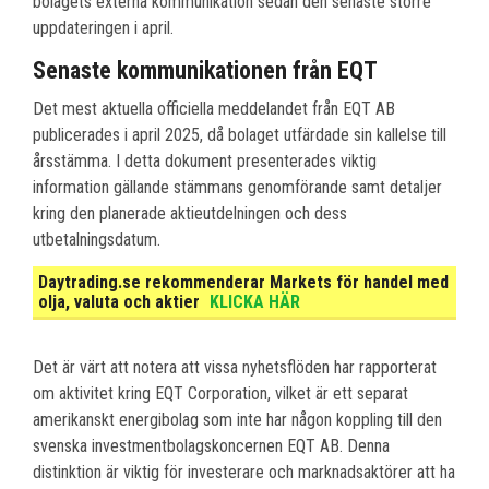
bolagets externa kommunikation sedan den senaste större
uppdateringen i april.
Senaste kommunikationen från EQT
Det mest aktuella officiella meddelandet från EQT AB
publicerades i april 2025, då bolaget utfärdade sin kallelse till
årsstämma. I detta dokument presenterades viktig
information gällande stämmans genomförande samt detaljer
kring den planerade aktieutdelningen och dess
utbetalningsdatum.
Daytrading.se rekommenderar Markets för handel med
olja, valuta och aktier
KLICKA HÄR
Det är värt att notera att vissa nyhetsflöden har rapporterat
om aktivitet kring EQT Corporation, vilket är ett separat
amerikanskt energibolag som inte har någon koppling till den
svenska investmentbolagskoncernen EQT AB. Denna
distinktion är viktig för investerare och marknadsaktörer att ha