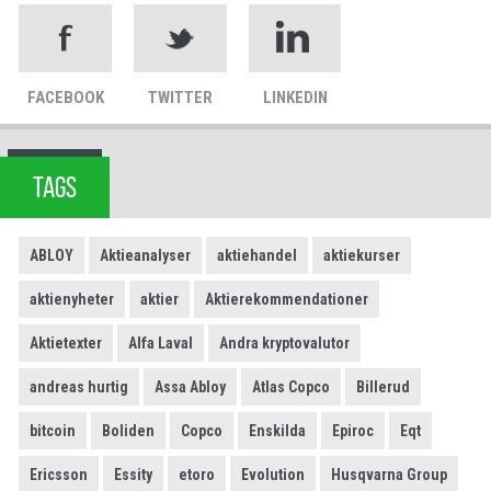
FACEBOOK
TWITTER
LINKEDIN
TAGS
ABLOY
Aktieanalyser
aktiehandel
aktiekurser
aktienyheter
aktier
Aktierekommendationer
Aktietexter
Alfa Laval
Andra kryptovalutor
andreas hurtig
Assa Abloy
Atlas Copco
Billerud
bitcoin
Boliden
Copco
Enskilda
Epiroc
Eqt
Ericsson
Essity
etoro
Evolution
Husqvarna Group