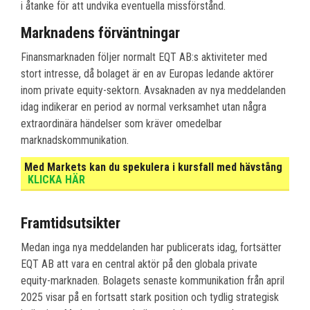
i åtanke för att undvika eventuella missförstånd.
Marknadens förväntningar
Finansmarknaden följer normalt EQT AB:s aktiviteter med
stort intresse, då bolaget är en av Europas ledande aktörer
inom private equity-sektorn. Avsaknaden av nya meddelanden
idag indikerar en period av normal verksamhet utan några
extraordinära händelser som kräver omedelbar
marknadskommunikation.
Med Markets kan du spekulera i kursfall med hävstång
KLICKA HÄR
Framtidsutsikter
Medan inga nya meddelanden har publicerats idag, fortsätter
EQT AB att vara en central aktör på den globala private
equity-marknaden. Bolagets senaste kommunikation från april
2025 visar på en fortsatt stark position och tydlig strategisk