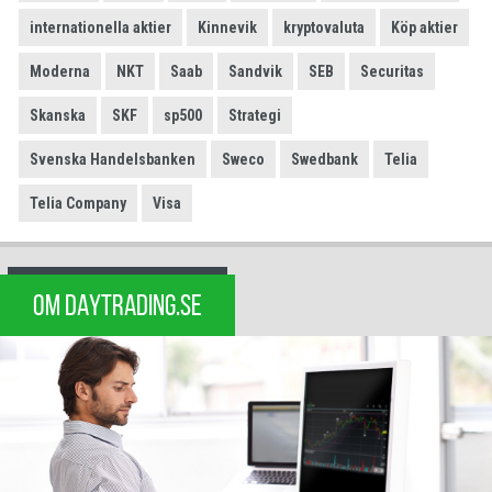
internationella aktier
Kinnevik
kryptovaluta
Köp aktier
Moderna
NKT
Saab
Sandvik
SEB
Securitas
Skanska
SKF
sp500
Strategi
Svenska Handelsbanken
Sweco
Swedbank
Telia
Telia Company
Visa
OM DAYTRADING.SE