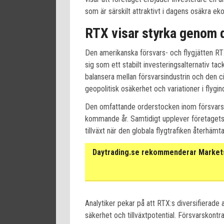
som är särskilt attraktivt i dagens osäkra ek
RTX visar styrka genom d
Den amerikanska försvars- och flygjätten RT
sig som ett stabilt investeringsalternativ t
balansera mellan försvarsindustrin och den civ
geopolitisk osäkerhet och variationer i flygind
Den omfattande orderstocken inom försvars
kommande år. Samtidigt upplever företaget
tillväxt när den globala flygtrafiken återhämt
Daytrading.se rekommenderar Markets 
Analytiker pekar på att RTX:s diversifierade 
säkerhet och tillväxtpotential. Försvarskontr