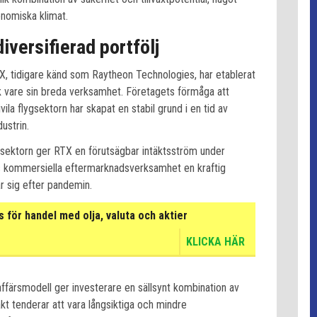
onomiska klimat.
iversifierad portfölj
X, tidigare känd som Raytheon Technologies, har etablerat
ack vare sin breda verksamhet. Företagets förmåga att
ila flygsektorn har skapat en stabil grund i en tid av
ustrin.
sektorn ger RTX en förutsägbar intäktsström under
s kommersiella eftermarknadsverksamhet en kraftig
ar sig efter pandemin.
för handel med olja, valuta och aktier
KLICKA HÄR
affärsmodell ger investerare en sällsynt kombination av
akt tenderar att vara långsiktiga och mindre