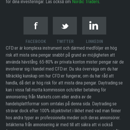
för dina investeringar. Läs också om
Nordic Traders
.
FACEBOOK
TWITTER
LINKEDIN
CFD:er är komplexa instrument och därmed medföljer en hög
risk att mista sina pengar snabbt på grund av möjligheten att
använda hävstång. 65-80% av privata konton mister pengar när de
involverar sig i handel med CFD:er. Du ska överväga om du har
tillräcklig kunskap om hur CFD:er fungerar, om du har råd att
handla, då det är hög risk för att mista dina pengar. Daytrading.se
kan i vissa fall motta kommission och/eller betalning för
annonsering från Markets.com eller andra av de
handelsplattformar som omtalas på denna sida. Daytrading.se
strävar dock efter 100% objektivitet i likhet med vad man finner
hos andra typer av professionella medier och deras annonsörer.
Intäkterna från annonsering är med till att säkra att vi också