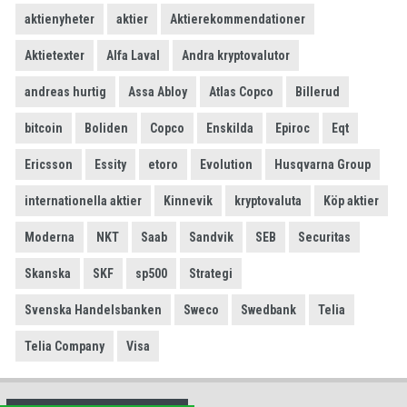
aktienyheter
aktier
Aktierekommendationer
Aktietexter
Alfa Laval
Andra kryptovalutor
andreas hurtig
Assa Abloy
Atlas Copco
Billerud
bitcoin
Boliden
Copco
Enskilda
Epiroc
Eqt
Ericsson
Essity
etoro
Evolution
Husqvarna Group
internationella aktier
Kinnevik
kryptovaluta
Köp aktier
Moderna
NKT
Saab
Sandvik
SEB
Securitas
Skanska
SKF
sp500
Strategi
Svenska Handelsbanken
Sweco
Swedbank
Telia
Telia Company
Visa