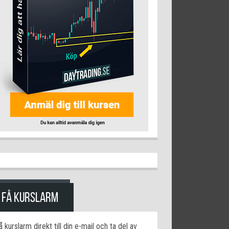
FÅ KURSLARM
å kurslarm direkt till din e-mail och ta del av