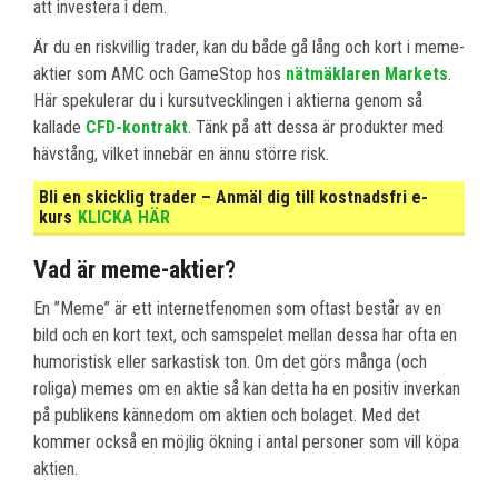
att investera i dem.
Är du en riskvillig trader, kan du både gå lång och kort i meme-
aktier som AMC och GameStop hos
nätmäklaren Markets
.
Här spekulerar du i kursutvecklingen i aktierna genom så
kallade
CFD-kontrakt
. Tänk på att dessa är produkter med
hävstång, vilket innebär en ännu större risk.
Bli en skicklig trader – Anmäl dig till kostnadsfri e-
kurs
KLICKA HÄR
Vad är meme-aktier?
En ”Meme” är ett internetfenomen som oftast består av en
bild och en kort text, och samspelet mellan dessa har ofta en
humoristisk eller sarkastisk ton. Om det görs många (och
roliga) memes om en aktie så kan detta ha en positiv inverkan
på publikens kännedom om aktien och bolaget. Med det
kommer också en möjlig ökning i antal personer som vill köpa
aktien.