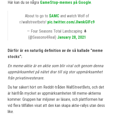
Här kan du se några
GameStop-memes på Google
.
About to go to
$AMC
and watch Wolf of
r/wallstreetbets!
pic.twitter.com/JlwnkGIFc9
— Four Seasons Total Landscaping 🌲
(@Seasons4Real)
January 28, 2021
Därför är en naturlig definition av de så kallade ”meme
stocks”:
En meme-aktie är en aktie som blir viral och genom denna
uppmärksamhet på nätet drar till sig stor uppmärksamhet
från privatinvesterare.
Du har säkert hört om Reddit-tråden WallStreetBets, och det
är härifrån mycket av uppmärksamheten till meme-aktierna
kommer. Gruppen har miljoner av läsare, och plattformen har
vid flera tillfällen visat att den kan skapa aktie-rallys utan dess
like.