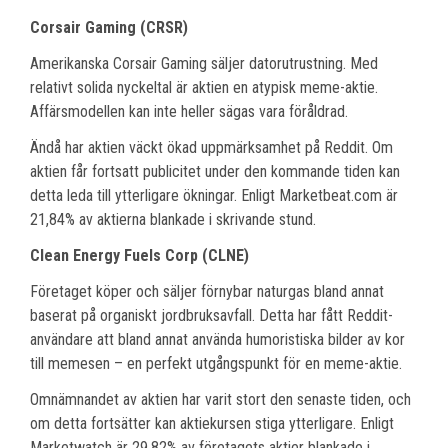
Corsair Gaming (CRSR)
Amerikanska Corsair Gaming säljer datorutrustning. Med
relativt solida nyckeltal är aktien en atypisk meme-aktie.
Affärsmodellen kan inte heller sägas vara föråldrad.
Ändå har aktien väckt ökad uppmärksamhet på Reddit. Om
aktien får fortsatt publicitet under den kommande tiden kan
detta leda till ytterligare ökningar. Enligt Marketbeat.com är
21,84% av aktierna blankade i skrivande stund.
Clean Energy Fuels Corp (CLNE)
Företaget köper och säljer förnybar naturgas bland annat
baserat på organiskt jordbruksavfall. Detta har fått Reddit-
användare att bland annat använda humoristiska bilder av kor
till memesen – en perfekt utgångspunkt för en meme-aktie.
Omnämnandet av aktien har varit stort den senaste tiden, och
om detta fortsätter kan aktiekursen stiga ytterligare. Enligt
Marketwatch är 29,82% av företagets aktier blankade i