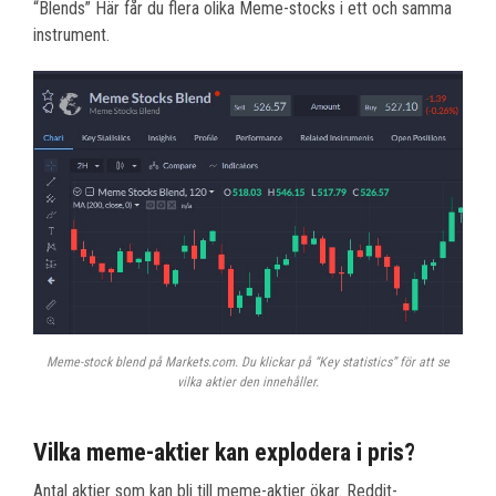
“Blends” Här får du flera olika Meme-stocks i ett och samma
instrument.
Meme-stock blend på Markets.com. Du klickar på “Key statistics” för att se
vilka aktier den innehåller.
Vilka meme-aktier kan explodera i pris?
Antal aktier som kan bli till meme-aktier ökar. Reddit-