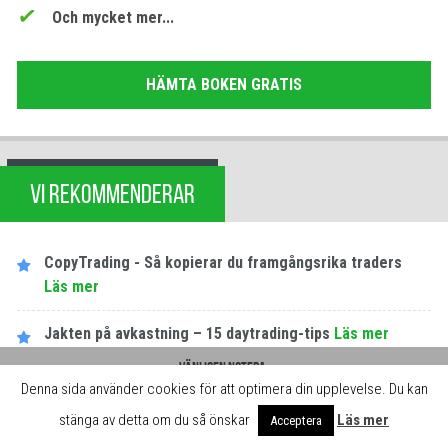
Och mycket mer...
HÄMTA BOKEN GRATIS
VI REKOMMENDERAR
CopyTrading - Så kopierar du framgångsrika traders
Läs mer
Jakten på avkastning – 15 daytrading-tips
Läs mer
Vänligen notera:
Backtesting: Lösningen på dina trading-problem
Läs
Denna sida använder cookies för att optimera din upplevelse. Du kan
Daytrading.se får betalning för omnämnande av mäklarna på denna sida.
mer
Betalningen innebär att vi ständigt kan utveckla webbplatsen och göra
stänga av detta om du så önskar
Läs mer
Acceptera
aktiviteterna gratis för användarna.
Stäng