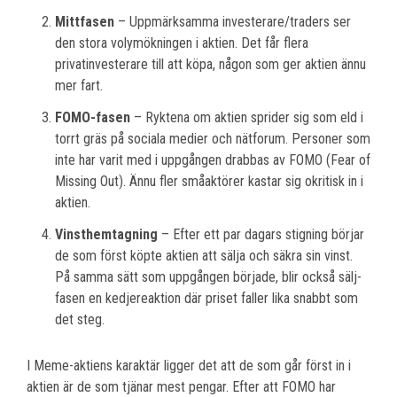
Mittfasen
– Uppmärksamma investerare/traders ser
den stora volymökningen i aktien. Det får flera
privatinvesterare till att köpa, någon som ger aktien ännu
mer fart.
FOMO-fasen
– Ryktena om aktien sprider sig som eld i
torrt gräs på sociala medier och nätforum. Personer som
inte har varit med i uppgången drabbas av FOMO (Fear of
Missing Out). Ännu fler småaktörer kastar sig okritisk in i
aktien.
Vinsthemtagning
– Efter ett par dagars stigning börjar
de som först köpte aktien att sälja och säkra sin vinst.
På samma sätt som uppgången började, blir också sälj-
fasen en kedjereaktion där priset faller lika snabbt som
det steg.
I Meme-aktiens karaktär ligger det att de som går först in i
aktien är de som tjänar mest pengar. Efter att FOMO har