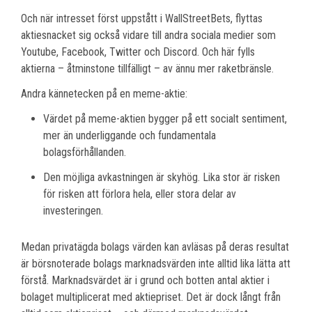
Och när intresset först uppstått i WallStreetBets, flyttas
aktiesnacket sig också vidare till andra sociala medier som
Youtube, Facebook, Twitter och Discord. Och här fylls
aktierna – åtminstone tillfälligt – av ännu mer raketbränsle.
Andra kännetecken på en meme-aktie:
Värdet på meme-aktien bygger på ett socialt sentiment,
mer än underliggande och fundamentala
bolagsförhållanden.
Den möjliga avkastningen är skyhög. Lika stor är risken
för risken att förlora hela, eller stora delar av
investeringen.
Medan privatägda bolags värden kan avläsas på deras resultat
är börsnoterade bolags marknadsvärden inte alltid lika lätta att
förstå. Marknadsvärdet är i grund och botten antal aktier i
bolaget multiplicerat med aktiepriset. Det är dock långt från