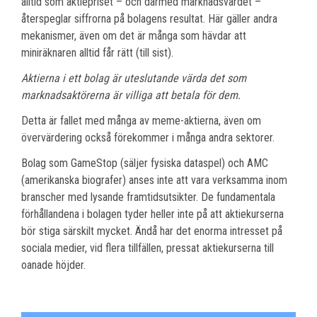
alltid som aktiepriset – och därmed marknadsvärdet –
återspeglar siffrorna på bolagens resultat. Här gäller andra
mekanismer, även om det är många som hävdar att
miniräknaren alltid får rätt (till sist).
Aktierna i ett bolag är uteslutande värda det som
marknadsaktörerna är villiga att betala för dem.
Detta är fallet med många av meme-aktierna, även om
övervärdering också förekommer i många andra sektorer.
Bolag som GameStop (säljer fysiska dataspel) och AMC
(amerikanska biografer) anses inte att vara verksamma inom
branscher med lysande framtidsutsikter. De fundamentala
förhållandena i bolagen tyder heller inte på att aktiekurserna
bör stiga särskilt mycket. Ändå har det enorma intresset på
sociala medier, vid flera tillfällen, pressat aktiekurserna till
oanade höjder.