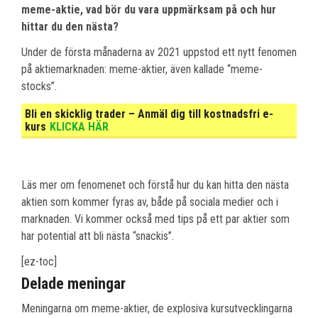
meme-aktie, vad bör du vara uppmärksam på och hur
hittar du den nästa?
Under de första månaderna av 2021 uppstod ett nytt fenomen
på aktiemarknaden: meme-aktier, även kallade “meme-
stocks”.
Bli en skicklig trader – Anmäl dig till kostnadsfri e-
kurs
KLICKA HÄR
Läs mer om fenomenet och förstå hur du kan hitta den nästa
aktien som kommer fyras av, både på sociala medier och i
marknaden. Vi kommer också med tips på ett par aktier som
har potential att bli nästa “snackis”.
[ez-toc]
Delade meningar
Meningarna om meme-aktier, de explosiva kursutvecklingarna