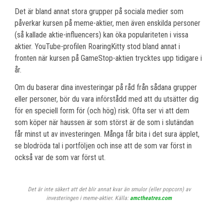
Det är bland annat stora grupper på sociala medier som
påverkar kursen på meme-aktier, men även enskilda personer
(så kallade aktie-influencers) kan öka populariteten i vissa
aktier. YouTube-profilen RoaringKitty stod bland annat i
fronten när kursen på GameStop-aktien trycktes upp tidigare i
år.
Om du baserar dina investeringar på råd från sådana grupper
eller personer, bör du vara införstådd med att du utsätter dig
för en speciell form för (och hög) risk. Ofta ser vi att dem
som köper när haussen är som störst är de som i slutändan
får minst ut av investeringen. Många får bita i det sura äpplet,
se blodröda tal i portföljen och inse att de som var först in
också var de som var först ut.
Det är inte säkert att det blir annat kvar än smulor (eller popcorn) av
investeringen i meme-aktier. Källa:
amctheatres.com