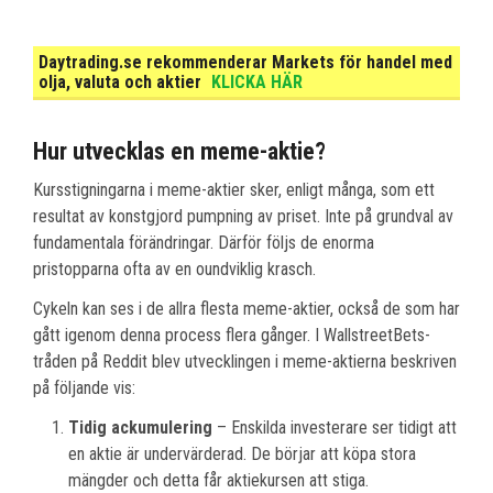
Daytrading.se rekommenderar Markets för handel med
olja, valuta och aktier
KLICKA HÄR
Hur utvecklas en meme-aktie?
Kursstigningarna i meme-aktier sker, enligt många, som ett
resultat av konstgjord pumpning av priset. Inte på grundval av
fundamentala förändringar. Därför följs de enorma
pristopparna ofta av en oundviklig krasch.
Cykeln kan ses i de allra flesta meme-aktier, också de som har
gått igenom denna process flera gånger. I WallstreetBets-
tråden på Reddit blev utvecklingen i meme-aktierna beskriven
på följande vis:
Tidig ackumulering
– Enskilda investerare ser tidigt att
en aktie är undervärderad. De börjar att köpa stora
mängder och detta får aktiekursen att stiga.