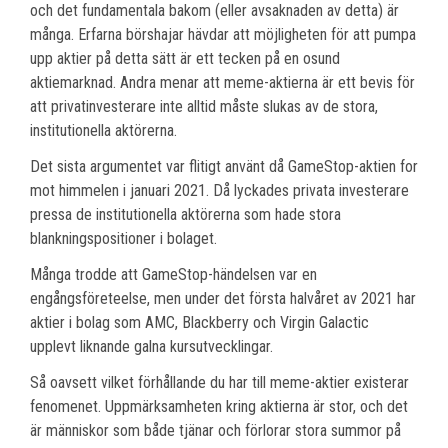
och det fundamentala bakom (eller avsaknaden av detta) är
många. Erfarna börshajar hävdar att möjligheten för att pumpa
upp aktier på detta sätt är ett tecken på en osund
aktiemarknad. Andra menar att meme-aktierna är ett bevis för
att privatinvesterare inte alltid måste slukas av de stora,
institutionella aktörerna.
Det sista argumentet var flitigt använt då GameStop-aktien for
mot himmelen i januari 2021. Då lyckades privata investerare
pressa de institutionella aktörerna som hade stora
blankningspositioner i bolaget.
Många trodde att GameStop-händelsen var en
engångsföreteelse, men under det första halvåret av 2021 har
aktier i bolag som AMC, Blackberry och Virgin Galactic
upplevt liknande galna kursutvecklingar.
Så oavsett vilket förhållande du har till meme-aktier existerar
fenomenet. Uppmärksamheten kring aktierna är stor, och det
är människor som både tjänar och förlorar stora summor på