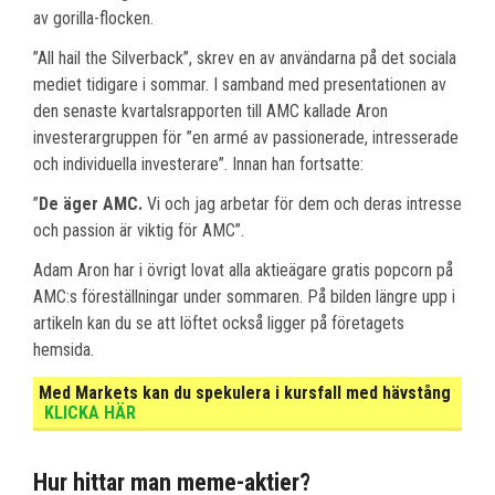
av gorilla-flocken.
”All hail the Silverback”, skrev en av användarna på det sociala
mediet tidigare i sommar. I samband med presentationen av
den senaste kvartalsrapporten till AMC kallade Aron
investerargruppen för ”en armé av passionerade, intresserade
och individuella investerare”. Innan han fortsatte:
”
De äger AMC.
Vi och jag arbetar för dem och deras intresse
och passion är viktig för AMC”.
Adam Aron har i övrigt lovat alla aktieägare gratis popcorn på
AMC:s föreställningar under sommaren. På bilden längre upp i
artikeln kan du se att löftet också ligger på företagets
hemsida.
Med Markets kan du spekulera i kursfall med hävstång
KLICKA HÄR
Hur hittar man meme-aktier?