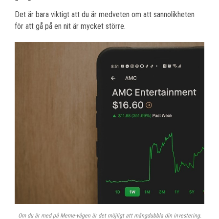
Det är bara viktigt att du är medveten om att sannolikheten
för att gå på en nit är mycket större.
Om du är med på Meme-vågen är det möjligt att mångdubbla din investering.