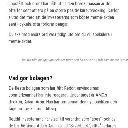
uppstått och ordet har nått ut till den breda massan är det
ofta för sent att tro på en större positiv kursutveckling. Därför
slutar det med att de investerarna som köpte meme-aktien
sent i cykeln, ofta förlorar pengar.
Du ska med andra ord vara tidigt ute om du vill spekulera i
meme-aktier.
Du ska tåla många upp och ner-turer och ha nerver av stål som meme-invest
Vad gör bolagen?
De flesta bolagen som har fått Reddit-användarnas
uppmärksamhet har inte reagerat. Undantaget är AMC:s
direktör, Adam Aron. Han har omfamnat den nya publiken och
tagit meme-kulturen till sig.
Reddit-investerarna hänvisar till varandra som ”apes”, och av
de blir 66-årige Adam Aron kallad ”Silverback”, alltså ledaren